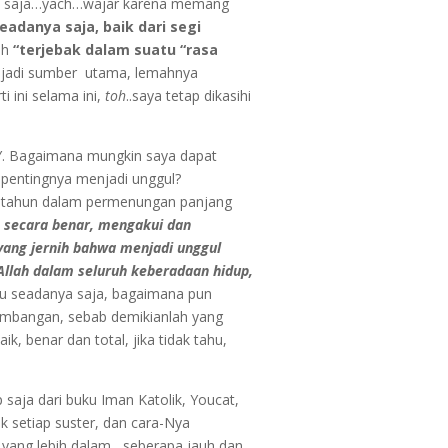
n
saja…yach…wajar karena memang
adanya saja, baik dari segi
ih
“terjebak dalam suatu “rasa
enjadi sumber utama, lemahnya
 ini selama ini,
toh
..saya tetap dikasihi
Y. Bagaimana mungkin saya dapat
 pentingnya menjadi unggul?
ng tahun dalam permenungan panjang
 secara benar, mengakui dan
yang jernih bahwa menjadi unggul
llah dalam seluruh keberadaan hidup,
au seadanya saja, bagaimana pun
embangan, sebab demikianlah yang
k, benar dan total, jika tidak tahu,
aja dari buku Iman Katolik, Youcat,
k setiap suster, dan cara-Nya
ang lebih dalam, seberapa jauh dan