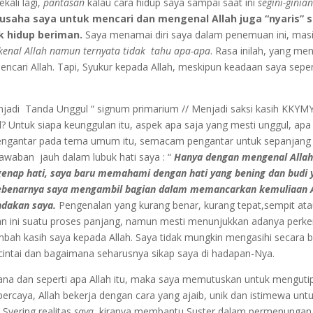
kali lagi,
pantasan
kalau cara hidup saya sampai saat ini
segini-ginia
saha saya untuk mencari dan mengenal Allah juga “nyaris” se
hidup beriman.
Saya menamai diri saya dalam penemuan ini, mas
kenal Allah namun ternyata tidak tahu apa-apa
. Rasa inilah, yang m
ari Allah. Tapi, Syukur kepada Allah, meskipun keadaan saya seperti
adi Tanda Unggul “ signum primarium // Menjadi saksi kasih KKYM
? Untuk siapa keunggulan itu, aspek apa saja yang mesti unggul, apa
i mengantar pada tema umum itu, semacam pengantar untuk sepanja
waban jauh dalam lubuk hati saya : “
Hanya dengan mengenal Allah
nap hati, saya baru memahami dengan hati yang bening dan budi 
 sebenarnya saya mengambil bagian dalam memancarkan kemuliaan A
indakan saya.
Pengenalan yang kurang benar, kurang tepat,sempit at
lan ini suatu proses panjang, namun mesti menunjukkan adanya perk
mbah kasih saya kepada Allah. Saya tidak mungkin mengasihi secara bai
 cintai dan bagaimana seharusnya sikap saya di hadapan-Nya.
dan seperti apa Allah itu, maka saya memutuskan untuk mengutip s
ercaya, Allah bekerja dengan cara yang ajaib, unik dan istimewa untu
Syering realitas
saya
kiranya membantu Suster dalam permenungan y