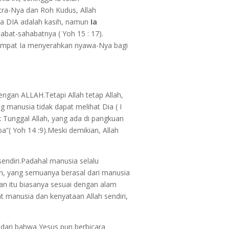
tra-Nya dan Roh Kudus, Allah
a DIA adalah kasih, namun
Ia
abat-sahabatnya ( Yoh 15 : 17).
 tempat Ia menyerahkan nyawa-Nya bagi
an ALLAH.Tetapi Allah tetap Allah,
 manusia tidak dapat melihat Dia ( I
k Tunggal Allah, yang ada di pangkuan
a”( Yoh 14 :9).Meski demikian, Allah
endiri.Padahal manusia selalu
h, yang semuanya berasal dari manusia
n itu biasanya sesuai dengan alam
t manusia dan kenyataan Allah sendiri,
adari bahwa Yesus pun berbicara