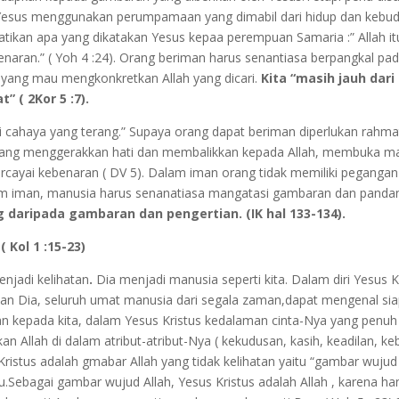
esus menggunakan perumpamaan yang dimabil dari hidup dan kebud
rhatikan apa yang dikatakan Yesus kepaa perempuan Samaria :” Allah
aran.” ( Yoh 4 :24). Orang beriman harus senantiasa berpangkal p
yang mau mengkonkretkan Allah yang dicari.
Kita “masih jauh dari
 ( 2Kor 5 :7).
cahaya yang terang.” Supaya orang dapat beriman diperlukan rahma
 yang menggerakkan hati dan membalikkan kepada Allah, membuka m
yai kebenaran ( DV 5). Dalam iman orang tidak memiliki pegangan lai
lam iman, manusia harus senanatiasa mangatasi gambaran dan pand
g daripada gambaran dan pengertian. (IK hal 133-134).
 Kol 1 :15-23)
enjadi kelihatan
.
Dia menjadi manusia seperti kita. Dalam diri Yesus Kri
an Dia, seluruh umat manusia dari segala zaman,dapat mengenal si
n kepada kita, dalam Yesus Kristus kedalaman cinta-Nya yang penuh b
n Allah di dalam atribut-atribut-Nya ( kekudusan, kasih, keadilan, k
stus adalah gmabar Allah yang tidak kelihatan yaitu “gambar wujud Al
.Sebagai gambar wujud Allah, Yesus Kristus adalah Allah , karena ha