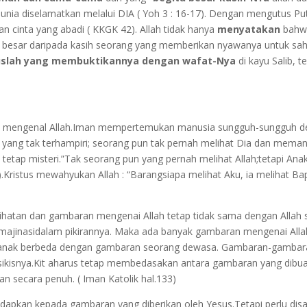
nia diselamatkan melalui DIA ( Yoh 3 : 16-17). Dengan mengutus Pu
 cinta yang abadi ( KKGK 42). Allah tidak hanya
menyatakan
bahw
ih besar daripada kasih seorang yang memberikan nyawanya untuk sah
uslah yang membuktikannya dengan wafat-Nya
di kayu Salib,
 mengenal Allah.Iman mempertemukan manusia sungguh-sungguh deng
 yang tak terhampiri; seorang pun tak pernah melihat Dia dan memang
h tetap misteri.”Tak seorang pun yang pernah melihat Allah;tetapi Ana
Kristus mewahyukan Allah : “Barangsiapa melihat Aku, ia melihat Bap
elihatan dan gambaran mengenai Allah tetap tidak sama dengan Allah s
majinasidalam pikirannya. Maka ada banyak gambaran mengenai Alla
 anak berbeda dengan gambaran seorang dewasa. Gambaran-gambara
psikisnya.Kit aharus tetap membedasakan antara gambaran yang dibua
n secara penuh. ( Iman Katolik hal.133)
adapkan kepada gambaran yang diberikan oleh Yesus.Tetapi perlu dis