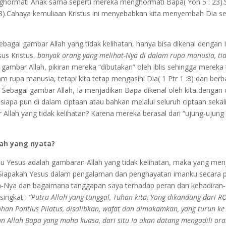
hormati Anak sama seperti mereka menghormati Bapa( Yoh 5 : 23).S
 1:3).Cahaya kemuliaan Kristus ini menyebabkan kita menyembah Dia s
Sebagai gambar Allah yang tidak kelihatan, hanya bisa dikenal dengan 
sus Kristus,
banyak orang yang melihat-Nya di dalam rupa manusia, tid
mbar Allah, pikiran mereka “dibutakan” oleh iblis sehingga mereka ti
lam rupa manusia, tetapi kita tetap mengasihi Dia( 1 Ptr 1 :8) dan be
. Sebagai gambar Allah, Ia menjadikan Bapa dikenal oleh kita dengan
 siapa pun di dalam ciptaan atau bahkan melalui seluruh ciptaan sek
 Allah yang tidak kelihatan? Karena mereka berasal dari “ujung-ujun
lah yang nyata?
u Yesus adalah gambaran Allah yang tidak kelihatan, maka yang me
 Siapakah Yesus dalam pengalaman dan penghayatan imanku secara 
a-Nya dan bagaimana tanggapan saya terhadap peran dan kehadiran
singkat :
“Putra Allah yang tunggal, Tuhan kita, Yang dikandung dari R
an Pontius Pilatus, disalibkan, wafat dan dimakamkan, yang turun ke 
an Allah Bapa yang maha kuasa, dari situ Ia akan datang mengadili ora