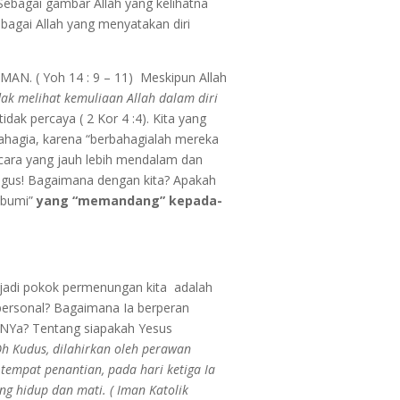
ebagai gambar Allah yang kelihatna
ebagai Allah yang menyatakan diri
IMAN. ( Yoh 14 : 9 – 11) Meskipun Allah
ak melihat kemuliaan Allah dalam diri
dak percaya ( 2 Kor 4 :4). Kita yang
rbahagia, karena “berbahagialah mereka
 cara yang jauh lebih mendalam dan
aligus! Bagaimana dengan kita? Apakah
g bumi”
yang “memandang” kepada-
njadi pokok permenungan kita adalah
personal? Bagaimana Ia berperan
-NYa? Tentang siapakah Yesus
Oh Kudus, dilahirkan oleh perawan
tempat penantian, pada hari ketiga Ia
ng hidup dan mati. ( Iman Katolik