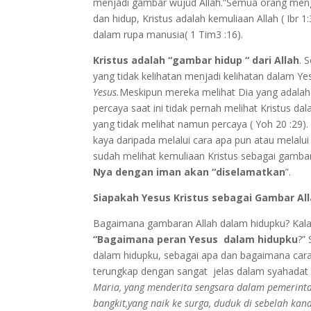
menjadi gambar wujud Allah.”Semua orang meng
dan hidup, Kristus adalah kemuliaan Allah ( Ibr
dalam rupa manusia( 1 Tim3 :16).
Kristus adalah “gambar hidup “ dari Allah
. 
yang tidak kelihatan menjadi kelihatan dalam Ye
Yesus.
Meskipun mereka melihat Dia yang adalah ga
percaya saat ini tidak pernah melihat Kristus da
yang tidak melihat namun percaya ( Yoh 20 :29)
kaya daripada melalui cara apa pun atau melalui
sudah melihat kemuliaan Kristus sebagai gambar
Nya dengan iman akan “diselamatkan
”.
Siapakah Yesus Kristus sebagai Gambar Al
Bagaimana gambaran Allah dalam hidupku? Kala
“Bagaimana peran Yesus dalam hidupku
?”
dalam hidupku, sebagai apa dan bagaimana car
terungkap dengan sangat jelas dalam syahadat 
Maria, yang menderita sengsara dalam pemerintah
bangkit,yang naik ke surga, duduk di sebelah kan