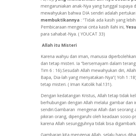
mengaruniakan anak-Nya yang tunggal supaya du
mewahyukan bahwa DIA sendiri adalah pertukaran
membuktikannya
: “Tidak ada kasih yang leb
Pembicaraan mengenai cinta kasih Ilahi ini,
Yes
para sahabat-Nya. ( YOUCAT 33)
Allah itu Misteri
Karena wahyu dan iman, manusia diperbolehkan
dan tetap misteri. Ia “bersemayam dalam terang
Tim 6 : 16).Sesudah Allah mewahyukan diri, Alla
Bapa, Dia-lah yang menyatakan-Nya”( Yoh 1 :18).
tetap misteri. ( Iman Katolik hal.131).
Dengan kedatangan Kristus, Allah tetap tidak k
berhubungan dengan Allah melalui gambar dan i
sendiri.Gambaran mengenai Allah dari seorang
pikiran orang, dipengaruhi oleh keadaan sosio-
karena Allah sesungguhnya tidak bisa digambarka
Gambaran kita mengenai Allah, selalu harus dih