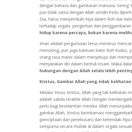
dengan bahasa dan gambaran manusia. Sering Y
pun tidak sama dengan Allah sendiri.Perlu dipe
Dia, harus menyembah-Nya dalam Roh dan keben
terhadap segala pengertian dan penggambaran 
hidup karena percaya, bukan karena melihat”
Iman adalah pergumulan terus-menerus mencari 
menolong, pun juga bantuan batin Roh Kudus,
orang rasa manis dalam menyetujui dan memperca
menyatakan diri dalam bentuk insani. Maka da
hubungan dengan Allah selalu lebih pentin
Kristus, Gambar Allah yang tidak kelihatan (
Melalui Yesus Kristus, Allah yang tak kelihatan m
adalah sabda terakhir Allah Dengan mendengark
perlu bagi keselamtan mereka. Allah menunjukka
gambar Allah, Kristus berinkarnasi menggambarka
(penciptaan dan penebusan) dan kehendak-Nya.Kri
sempurna secara mutlak di dalam segala sesuatu