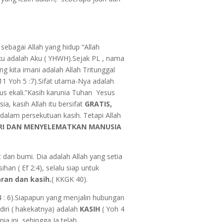
ebagai Allah yang hidup “Allah
Aku adalah Aku ( YHWH).Sejak PL , nama
ng kita imani adalah Allah Tritunggal
 11 Yoh 5 :7).Sifat utama-Nya adalah
gus ekali.”Kasih karunia Tuhan Yesus
a, kasih Allah itu bersifat
GRATIS,
dalam persekutuan kasih. Tetapi Allah
IRI DAN MENYELEMATKAN MANUSIA
 dan bumi. Dia adalah Allah yang setia
n ( Ef 2:4), selalu siap untuk
ran dan kasih.
( KKGK 40).
14 : 6).Siapapun yang menjalin hubungan
iri ( hakekatnya) adalah
KASIH
( Yoh 4
ia ini, sehingga Ia telah