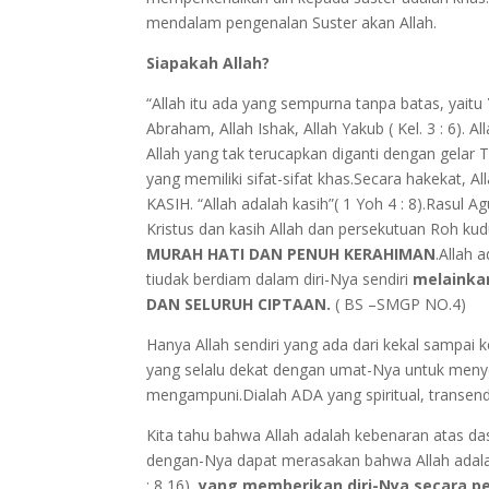
mendalam pengenalan Suster akan Allah.
Siapakah Allah?
“Allah itu ada yang sempurna tanpa batas, yaitu
Abraham, Allah Ishak, Allah Yakub ( Kel. 3 : 6
Allah yang tak terucapkan diganti dengan gelar T
yang memiliki sifat-sifat khas.Secara hakekat, 
KASIH. “Allah adalah kasih”( 1 Yoh 4 : 8).Rasul
Kristus dan kasih Allah dan persekutuan Roh kud
MURAH HATI DAN PENUH KERAHIMAN
.Allah 
tiudak berdiam dalam diri-Nya sendiri
melainka
DAN SELURUH CIPTAAN.
( BS –SMGP NO.4)
Hanya Allah sendiri yang ada dari kekal sampai 
yang selalu dekat dengan umat-Nya untuk menyel
mengampuni.Dialah ADA yang spiritual, transen
Kita tahu bahwa Allah adalah kebenaran atas das
dengan-Nya dapat merasakan bahwa Allah adalah 
: 8,16),
yang memberikan diri-Nya secara 