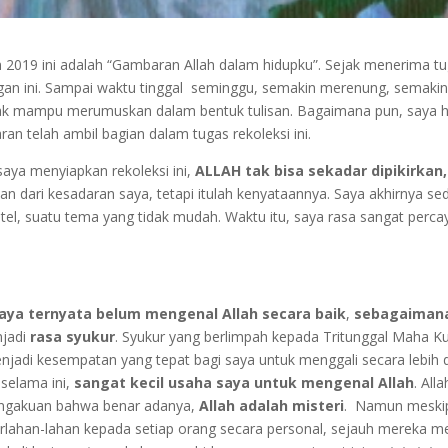
2019 ini adalah “Gambaran Allah dalam hidupku”. Sejak menerima tugas
n ini. Sampai waktu tinggal seminggu, semakin merenung, semakin ti
tidak mampu merumuskan dalam bentuk tulisan. Bagaimana pun, saya 
n telah ambil bagian dalam tugas rekoleksi ini.
aya menyiapkan rekoleksi ini,
ALLAH tak bisa sekadar dipikirkan
ian dari kesadaran saya, tetapi itulah kenyataannya. Saya akhirnya s
el, suatu tema yang tidak mudah. Waktu itu, saya rasa sangat percay
ya ternyata belum mengenal Allah secara baik
,
sebagaimana
njadi
rasa syukur
. Syukur yang berlimpah kepada Tritunggal Maha K
menjadi kesempatan yang tepat bagi saya untuk menggali secara lebih 
selama ini,
sangat kecil usaha saya untuk mengenal Allah
. All
pengakuan bahwa benar adanya,
Allah adalah misteri
. Namun meskipu
lahan-lahan kepada setiap orang secara personal, sejauh mereka m