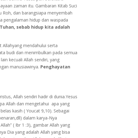
ayaan zaman itu. Gambaran Kitab Suci
 itu Roh, dan barangsiapa menyembah
ada pengalaman hidup dan waspada
 Tuhan, sebab hidup kita adalah
t Allahyang mendahului serta
ata budi dan menimbulkan pada semua
n kecuali Allah sendiri, yang
angan manusiawinya.
Penghayatan
stus, Allah sendiri hadir di dunia.Yesus
apa Allah dan mengetahui apa yang
elas kasih ( Youcat 9,10). Sebagai
ebenaran,dll) dalam karya-Nya
lah” ( Ibr 1 :3), gambar Allah yang
nya Dia yang adalah Allah yang bisa