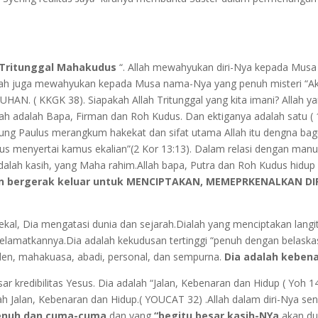
Tritunggal Mahakudus
“. Allah mewahyukan diri-Nya kepada Musa s
). Allah juga mewahyukan kepada Musa nama-Nya yang penuh misteri “
UHAN. ( KKGK 38). Siapakah Allah Tritunggal yang kita imani? Allah ya
Allah adalah Bapa, Firman dan Roh Kudus. Dan ektiganya adalah satu (
 Agung Paulus merangkum hakekat dan sifat utama Allah itu dengna ba
us menyertai kamus ekalian”(2 Kor 13:13). Dalam relasi dengan manusi
adalah kasih, yang Maha rahim.Allah bapa, Putra dan Roh Kudus hidup 
n bergerak keluar untuk MENCIPTAKAN, MEMEPRKENALKAN D
kekal, Dia mengatasi dunia dan sejarah.Dialah yang menciptakan langit
amatkannya.Dia adalah kekudusan tertinggi “penuh dengan belaskasiha
den, mahakuasa, abadi, personal, dan sempurna.
Dia adalah kebena
ar kredibilitas Yesus. Dia adalah “Jalan, Kebenaran dan Hidup ( Yoh 
Jalan, Kebenaran dan Hidup.( YOUCAT 32) .Allah dalam diri-Nya send
penuh dan cuma-cuma
dan yang
“begitu besar kasih-NYa
akan dun