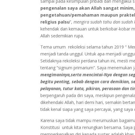
sampai pada kesimpulan pribadi dan mengakui se
pengenalan saya akan Allah sangat minim,u
pengetahuan/pemahaman maupun praktek 
religius palsu
”,
mengira sudah tahu dan sudah 
kehendak dan kemauan untuk berkobar-kobar menc
Allah sedemikian rupa.
Tema umum rekoleksi selama tahun 2019 “ Menj
menjadi tanda unggul. Untuk apa menjadi unggul
Setidaknya rekoleksi perdana tahun ini, mest
tentang “signum primarium”. Saya menemukan ja
mengimaninya,serta mencintai-Nya dengan sege
begitu penting, sebab dengan cara demikian,
pelayanan, tutur kata, pikiran, perasaan dan t
berpengaruh pada diri saya, meskipun pengena
dikehendaki Allah, hari demi hari, semakin berta
tidak kenal siapa yang saya percayai, yang saya
Karena saya tidak mampu merumuskan bagaimana 
Konstitusi untuk kita renungkan bersama. Saya p
memperkenalkan diri kepada suster adalah khas. 