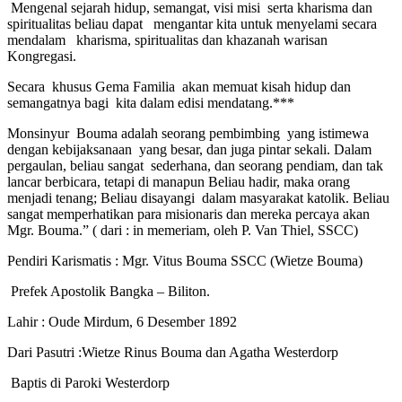
Mengenal sejarah hidup, semangat, visi misi serta kharisma dan
spiritualitas beliau dapat mengantar kita untuk menyelami secara
mendalam kharisma, spiritualitas dan khazanah warisan
Kongregasi.
Secara khusus Gema Familia akan memuat kisah hidup dan
semangatnya bagi kita dalam edisi mendatang.***
Monsinyur Bouma adalah seorang pembimbing yang istimewa
dengan kebijaksanaan yang besar, dan juga pintar sekali. Dalam
pergaulan, beliau sangat sederhana, dan seorang pendiam, dan tak
lancar berbicara, tetapi di manapun Beliau hadir, maka orang
menjadi tenang; Beliau disayangi dalam masyarakat katolik. Beliau
sangat memperhatikan para misionaris dan mereka percaya akan
Mgr. Bouma.” ( dari : in memeriam, oleh P. Van Thiel, SSCC)
Pendiri Karismatis
: Mgr. Vitus Bouma SSCC (Wietze Bouma)
Prefek Apostolik Bangka – Biliton.
Lahir
: Oude Mirdum, 6 Desember 1892
Dari Pasutri
:Wietze Rinus Bouma dan Agatha Westerdorp
Baptis di Paroki Westerdorp