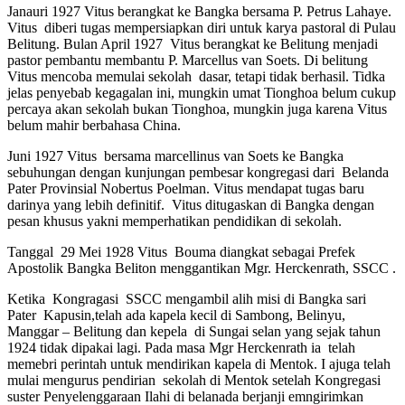
Janauri 1927 Vitus berangkat ke Bangka bersama P. Petrus Lahaye.
Vitus diberi tugas mempersiapkan diri untuk karya pastoral di Pulau
Belitung. Bulan April 1927 Vitus berangkat ke Belitung menjadi
pastor pembantu membantu P. Marcellus van Soets. Di belitung
Vitus mencoba memulai sekolah dasar, tetapi tidak berhasil. Tidka
jelas penyebab kegagalan ini, mungkin umat Tionghoa belum cukup
percaya akan sekolah bukan Tionghoa, mungkin juga karena Vitus
belum mahir berbahasa China.
Juni 1927 Vitus bersama marcellinus van Soets ke Bangka
sebuhungan dengan kunjungan pembesar kongregasi dari Belanda
Pater Provinsial Nobertus Poelman. Vitus mendapat tugas baru
darinya yang lebih definitif. Vitus ditugaskan di Bangka dengan
pesan khusus yakni memperhatikan pendidikan di sekolah.
Tanggal 29 Mei 1928 Vitus Bouma diangkat sebagai Prefek
Apostolik Bangka Beliton menggantikan Mgr. Herckenrath, SSCC .
Ketika Kongragasi SSCC mengambil alih misi di Bangka sari
Pater Kapusin,telah ada kapela kecil di Sambong, Belinyu,
Manggar – Belitung dan kepela di Sungai selan yang sejak tahun
1924 tidak dipakai lagi. Pada masa Mgr Herckenrath ia telah
memebri perintah untuk mendirikan kapela di Mentok. I ajuga telah
mulai mengurus pendirian sekolah di Mentok setelah Kongregasi
suster Penyelenggaraan Ilahi di belanada berjanji emngirimkan