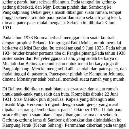
gedung paroki baru selesai dibangun. Pada tanggal itu gedung-
gedung diberkati, dan Mgr. Bouma pindah dari Sambong ke
Pangkalpinang.Dekat gereja masih dibangun suatu rumah, tempat
tinggal sementara untuk para pastor dan suatu sekolah yang kecil,
dimana pater-pater mulai mengajar. Sekolah ini dibuka 23 Juni
1931.
Pada tahun 1933 Bouma berhasil menggariskan suatu kontrak
dengan propinsi Belanda Kongregasi Budi Mulia, untuk memulai
berkarya di Misi Bangka. Itu terjadi tanggal 9 Juni 1933. Pada tahun
1934 bruder-bruder pertama tiba di Pangkalpinang.Pada tahun 1938
suster-suster dari Penyelenggaraan Ilahi, yang sudah berkarya di
Mentok dan Belinyu, memutuskan untuk mulai berkarya juga di
Pangkalpinang. Mereka mengambil alih sekolah dari pater-pater, dan
mulai tinggal di pastoran. Pater-pater pindah ke Kampung Jelutung,
dimana Monsinyur telah berhasil membeli suatu rumah yang murah.
Di Belinyu didirikan rumah biara suster-suster, dan suatu rumah
untuk anak-anak yang sakit dan buta. Kompleks dibuka 22 Juni
1931. Stasi Mentok pun diperluas. Kapela yang dibangun atas
inisiatif Mgr. Herkenrath diganti dengan suatu gereja yang masih
dipakai sekarang. Pemberkatan pada 1 Oktober 1932. Untuk para
suster dibangun suatu biara. Juga dibangun asrama dan sekolah.
Gedung-gedung lama di Sambong dibongkar dan dipindahkan ke
Kampung Jeruk (Kebun Sahang). Perumahan diberkati pada tanggal