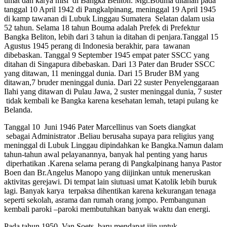
umat dan karya misi di Bangka Beliton. Mgr.Bouma ditahan pada
tanggal 10 April 1942 di Pangkalpinang, meninggal 19 April 1945
di kamp tawanan di Lubuk Linggau Sumatera Selatan dalam usia
52 tahun. Selama 18 tahun Bouma adalah Prefek di Prefektur
Bangka Beliton, lebih dari 3 tahun ia ditahan di penjara.Tanggal 15
Agustus 1945 perang di Indonesia berakhir, para tawanan
dibebaskan. Tanggal 9 September 1945 empat pater SSCC yang
ditahan di Singapura dibebaskan. Dari 13 Pater dan Bruder SSCC
yang ditawan, 11 meninggal dunia. Dari 15 Bruder BM yang
ditawan,7 bruder meninggal dunia. Dari 22 suster Penyelenggaraan
Ilahi yang ditawan di Pulau Jawa, 2 suster meninggal dunia, 7 suster
tidak kembali ke Bangka karena kesehatan lemah, tetapi pulang ke
Belanda.
Tanggal 10 Juni 1946 Pater Marcellinus van Soets diangkat
sebagai Administrator .Beliau berusaha supaya para religius yang
meninggal di Lubuk Linggau dipindahkan ke Bangka.Namun dalam
tahun-tahun awal pelayanannya, banyak hal penting yang harus
diperhatikan .Karena selama perang di Pangkalpinang hanya Pastor
Boen dan Br.Angelus Manopo yang diijinkan untuk meneruskan
aktivitas gerejawi. Di tempat lain siutuasi umat Katolik lebih buruk
lagi. Banyak karya terpaksa dihentikan karena kekurangan tenaga
seperti sekolah, asrama dan rumah orang jompo. Pembangunan
kembali paroki –paroki membutuhkan banyak waktu dan energi.
Pada tahun 1950, Van Soets baru mendapat ijin untuk