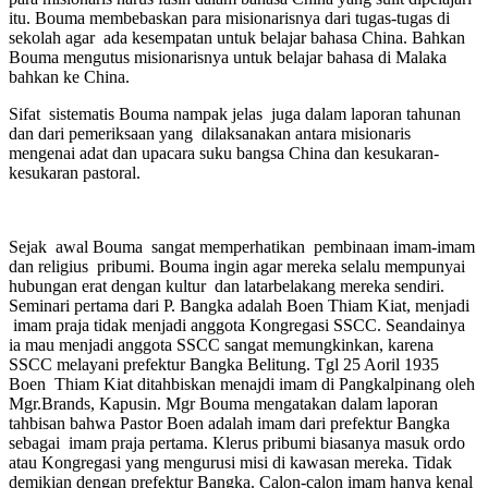
itu. Bouma membebaskan para misionarisnya dari tugas-tugas di
sekolah agar ada kesempatan untuk belajar bahasa China. Bahkan
Bouma mengutus misionarisnya untuk belajar bahasa di Malaka
bahkan ke China.
Sifat sistematis Bouma nampak jelas juga dalam laporan tahunan
dan dari pemeriksaan yang dilaksanakan antara misionaris
mengenai adat dan upacara suku bangsa China dan kesukaran-
kesukaran pastoral.
Sejak awal Bouma sangat memperhatikan pembinaan imam-imam
dan religius pribumi. Bouma ingin agar mereka selalu mempunyai
hubungan erat dengan kultur dan latarbelakang mereka sendiri.
Seminari pertama dari P. Bangka adalah Boen Thiam Kiat, menjadi
imam praja tidak menjadi anggota Kongregasi SSCC. Seandainya
ia mau menjadi anggota SSCC sangat memungkinkan, karena
SSCC melayani prefektur Bangka Belitung. Tgl 25 Aoril 1935
Boen Thiam Kiat ditahbiskan menajdi imam di Pangkalpinang oleh
Mgr.Brands, Kapusin. Mgr Bouma mengatakan dalam laporan
tahbisan bahwa Pastor Boen adalah imam dari prefektur Bangka
sebagai imam praja pertama. Klerus pribumi biasanya masuk ordo
atau Kongregasi yang mengurusi misi di kawasan mereka. Tidak
demikian dengan prefektur Bangka. Calon-calon imam hanya kenal