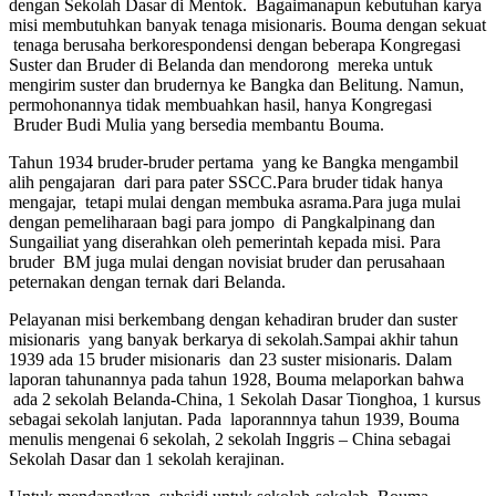
dengan Sekolah Dasar di Mentok. Bagaimanapun kebutuhan karya
misi membutuhkan banyak tenaga misionaris. Bouma dengan sekuat
tenaga berusaha berkorespondensi dengan beberapa Kongregasi
Suster dan Bruder di Belanda dan mendorong mereka untuk
mengirim suster dan brudernya ke Bangka dan Belitung. Namun,
permohonannya tidak membuahkan hasil, hanya Kongregasi
Bruder Budi Mulia yang bersedia membantu Bouma.
Tahun 1934 bruder-bruder pertama yang ke Bangka mengambil
alih pengajaran dari para pater SSCC.Para bruder tidak hanya
mengajar, tetapi mulai dengan membuka asrama.Para juga mulai
dengan pemeliharaan bagi para jompo di Pangkalpinang dan
Sungailiat yang diserahkan oleh pemerintah kepada misi. Para
bruder BM juga mulai dengan novisiat bruder dan perusahaan
peternakan dengan ternak dari Belanda.
Pelayanan misi berkembang dengan kehadiran bruder dan suster
misionaris yang banyak berkarya di sekolah.Sampai akhir tahun
1939 ada 15 bruder misionaris dan 23 suster misionaris. Dalam
laporan tahunannya pada tahun 1928, Bouma melaporkan bahwa
ada 2 sekolah Belanda-China, 1 Sekolah Dasar Tionghoa, 1 kursus
sebagai sekolah lanjutan. Pada laporannnya tahun 1939, Bouma
menulis mengenai 6 sekolah, 2 sekolah Inggris – China sebagai
Sekolah Dasar dan 1 sekolah kerajinan.