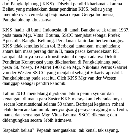
dari Pangkalpinang ( KKS). Disebut pendiri kharismatis karena
Beliau yang meletakkan dasar pendirian KKS, beliau yang
memiliki visi cemerlang bagi masa depan Gereja Indonesia,
Pangkalpinang khususnya.
KKS hadir di bumi Indonesia, di tanah Bangka sejak tahun 1937,
pada masa Mgr. Vitus Bouma, SSCC menjabat sebagai Prefek
Apostolik Bangka Belitung. Perjalanan lahir dan berkembangnya
KKS tidak semulus jalan tol. Berbagai tantangan menghadang
antara lain masa perang dunia II, masa pasca kemerdekaan RI,
sampai akhirnya secara konstitusional dengan adanya Dekrit
Pendirian Kongregasi yang dikeluarkan di Pangkalpinang pada
pesta St. Yosep, 19 Maret 1960 oleh Mgr. Nikolaus Petrus Gabriel
van der Westen SS.CC yang menjabat sebagai Vikaris apostolik
Pangkalpinang pada saat itu. Oleh KKS Mgr van der Westen
dianggap sebagai pendiri kanonik.
Tahun 2010 mendatang dijadikan tahun penuh syukur dan
kenangan di mana para Suster KKS merayakan keberadaannya
secara konstitusional selama 50 tahun. Berbagai kegiatan rohani
telah direncanakan untuk menyongsong perayaan agung ini. Tentu,
nama dan semangat Mgr. Vitus Bouma, SSCC dikenang dan
didengungkan secara lebih istimewa.
Siapakah beliau? Pepatah mengatakan: tak kenal, tak sayang.