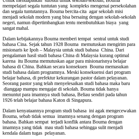
Untuk mendapatkan subsidi untuk sekolah-sekolah, Bouma
mempelajari segala tuntutan yang kompleks mengenai persekolahan
dan segala tuntutannya. Bouma bercita-cita agar sekolah misi
menjadi sekolah modern yang bisa bersaing dengan sekolah-sekolah
negeri, namun dipertimbangkan tentu membutuhkan biaya yang
sangat mahal.
Dalam kebijakannya Bouma memberi tempat sentral untuk studi
bahasa Cina. Sejak tahun 1928 Bouma memutuskan mengirim para
misionaris ke Ipoh – Malaysia untuk studi bahasa China. Dari
pengalaman hasil studi bahasa China di Malaysia kurang optimal
karena itu Bouma memutuskan agar para misionarisnya belajar
bahasa di China. Bahkan secara konsekuen Bouma memasukan
studi bahasa dalam programnya. Meski konsekuensi dari program
belajar bahasa, di prefektur kekurangan pastor dalam pelayanan.
Seorang pastor yang telah menyelesaikan studi bahasa maka baru
dianggap mampu mengajar di sekolah. Bouma tidak hanya
menuntut para imamnya studi bahasa, Beliau sendiri pada tahun
1926 telah belajar bahasa Katon di Singapura.
Dalam kenyataannya program studi bahasa ini agak mengecewakan
Bouma, sebab tidak semua imamnya senang dengan program
bahasa. Bahkan sempat terjadi konflik antara Bouma dengan
imamnya yang tidak mau studi bahasa sehingga sulit menjadi
kendala dalam tugas pelayanan.