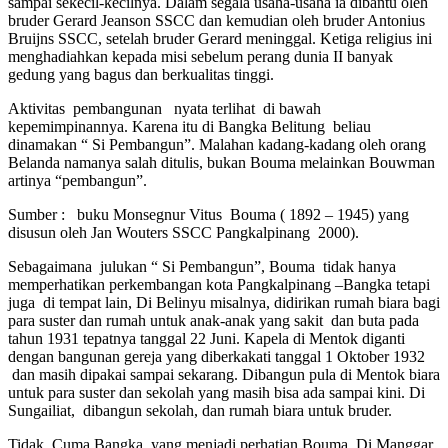
sampai sekecil-kecilnya. Dalam segala usaha-usaha ia dibantu oleh
bruder Gerard Jeanson SSCC dan kemudian oleh bruder Antonius
Bruijns SSCC, setelah bruder Gerard meninggal. Ketiga religius ini
menghadiahkan kepada misi sebelum perang dunia II banyak
gedung yang bagus dan berkualitas tinggi.
Aktivitas pembangunan nyata terlihat di bawah
kepemimpinannya. Karena itu di Bangka Belitung beliau
dinamakan “ Si Pembangun”. Malahan kadang-kadang oleh orang
Belanda namanya salah ditulis, bukan Bouma melainkan Bouwman
artinya “pembangun”.
Sumber : buku Monsegnur Vitus Bouma ( 1892 – 1945) yang
disusun oleh Jan Wouters SSCC Pangkalpinang 2000).
Sebagaimana julukan “ Si Pembangun”, Bouma tidak hanya
memperhatikan perkembangan kota Pangkalpinang –Bangka tetapi
juga di tempat lain, Di Belinyu misalnya, didirikan rumah biara bagi
para suster dan rumah untuk anak-anak yang sakit dan buta pada
tahun 1931 tepatnya tanggal 22 Juni. Kapela di Mentok diganti
dengan bangunan gereja yang diberkakati tanggal 1 Oktober 1932
dan masih dipakai sampai sekarang. Dibangun pula di Mentok biara
untuk para suster dan sekolah yang masih bisa ada sampai kini. Di
Sungailiat, dibangun sekolah, dan rumah biara untuk bruder.
Tidak Cuma Bangka yang menjadi perhatian Bouma. Di Manggar