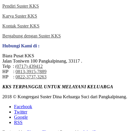
Pendiri Suster KKS
Karya Suster KKS
Kontak Suster KKS
Bergabung dengan Suster KKS
Hubungi Kami di :
Biara Pusat KKS
Jalan Toniwen 100 Pangkalpinang, 33117 .
Telp :
(0717) 439412
HP :
0813-3915-7889
HP :
0822-3737-3263
KKS TERPANGGIL UNTUK MELAYANI KELUARGA
2018 © Kongregasi Suster Dina Keluarga Suci dari Pangkalpinang.
Facebook
Twitter
Google
RSS