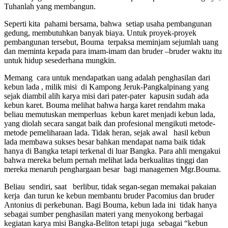
Tuhanlah yang membangun.
Seperti kita pahami bersama, bahwa setiap usaha pembangunan
gedung, membutuhkan banyak biaya. Untuk proyek-proyek
pembangunan tersebut, Bouma terpaksa meminjam sejumlah uang
dan meminta kepada para imam-imam dan bruder –bruder waktu itu
untuk hidup sesederhana mungkin.
Memang cara untuk mendapatkan uang adalah penghasilan dari
kebun lada , milik misi di Kampong Jeruk-Pangkalpinang yang
sejak diambil alih karya misi dari pater-pater kapusin sudah ada
kebun karet. Bouma melihat bahwa harga karet rendahm maka
beliau memutuskan memperluas kebun karet menjadi kebun lada,
yang diolah secara sangat baik dan profesional mengikuti metode-
metode pemeliharaan lada. Tidak heran, sejak awal hasil kebun
lada membawa sukses besar bahkan mendapat nama baik tidak
hanya di Bangka tetapi terkenal di luar Bangka. Para ahli mengakui
bahwa mereka belum pernah melihat lada berkualitas tinggi dan
mereka menaruh penghargaan besar bagi managemen Mgr.Bouma.
Beliau sendiri, saat berlibur, tidak segan-segan memakai pakaian
kerja dan turun ke kebun membantu bruder Pacomius dan bruder
Antonius di perkebunan. Bagi Bouma, kebun lada ini tidak hanya
sebagai sumber penghasilan materi yang menyokong berbagai
kegiatan karya misi Bangka-Beliton tetapi juga sebagai “kebun