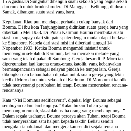
15 Agustus.Di Sungailiat dibangun suatu sekolah yang bagus sekali
dan rumah untuk bruder-bruder. Di Manggar – Belitung , di dusun
Samak, dibangun suatu stasi yang baru.
Kepulauan Riau pun mendapat perhatian cukup banyak dari
Bouma. Di ibu kota Tanjungpinang didirikan suatu gereja baru yang
diberkati 5 Mei 1933. Di Pulau Karimun Bouma membuka suatu
stasi baru, supaya dari situ pater-pater dengan mudah dapat berlayar
ke Singapore. Kapela dari stasi misi ini diberkati tanggal 14
Nopember 1933. Ketika Bouma mengambil inisiatif untuk
membangun sekolah di Karimun, beliau memakai metode yang
sama yang telah dipakai di Sambong. Gereja besar di P. Moro tak
dipergunakan lagi karena orang-orang katolik, yang kebanyakan
bermatapencarian sebagai nelayan pindah ke tempat lain. Gereja
dibongkar dan bahan-bahan dipakai untuk suatu gereja yang lebih
kecil di Moro dan untuk sekolah di Karimun. Di Moro umat katolik
tidak menyenangi perubahan ini tetapi Bouma meneruskan rencana-
rencananya.
Kata “Nisi Dominus aedificaverit”, dipakai Mgr. Bouma sebagai
semboyan dalam lambangnya: “Kalau bukan Tuhan yang
membangun rumah, sia-sialah usaha orang yang membangunnya.”
Dalam segala usahanya Bouma percaya akan Tuhan, tetapi Bouma
tidak menyerahkan satu halpun kepada takdir. Beliau sendiri
mengukur tanah-tanah dan mengerjakan sendiri segala rencana