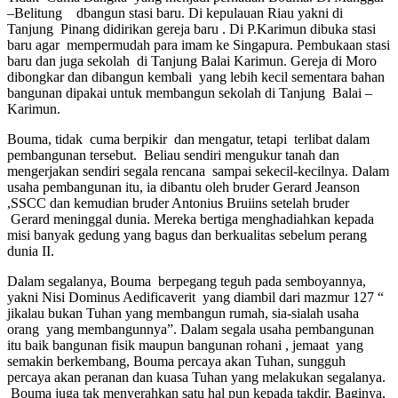
–Belitung dbangun stasi baru. Di kepulauan Riau yakni di
Tanjung Pinang didirikan gereja baru . Di P.Karimun dibuka stasi
baru agar mempermudah para imam ke Singapura. Pembukaan stasi
baru dan juga sekolah di Tanjung Balai Karimun. Gereja di Moro
dibongkar dan dibangun kembali yang lebih kecil sementara bahan
bangunan dipakai untuk membangun sekolah di Tanjung Balai –
Karimun.
Bouma, tidak cuma berpikir dan mengatur, tetapi terlibat dalam
pembangunan tersebut. Beliau sendiri mengukur tanah dan
mengerjakan sendiri segala rencana sampai sekecil-kecilnya. Dalam
usaha pembangunan itu, ia dibantu oleh bruder Gerard Jeanson
,SSCC dan kemudian bruder Antonius Bruiins setelah bruder
Gerard meninggal dunia. Mereka bertiga menghadiahkan kepada
misi banyak gedung yang bagus dan berkualitas sebelum perang
dunia II.
Dalam segalanya, Bouma berpegang teguh pada semboyannya,
yakni Nisi Dominus Aedificaverit yang diambil dari mazmur 127 “
jikalau bukan Tuhan yang membangun rumah, sia-sialah usaha
orang yang membangunnya”. Dalam segala usaha pembangunan
itu baik bangunan fisik maupun bangunan rohani , jemaat yang
semakin berkembang, Bouma percaya akan Tuhan, sungguh
percaya akan peranan dan kuasa Tuhan yang melakukan segalanya.
Bouma juga tak menyerahkan satu hal pun kepada takdir. Baginya,