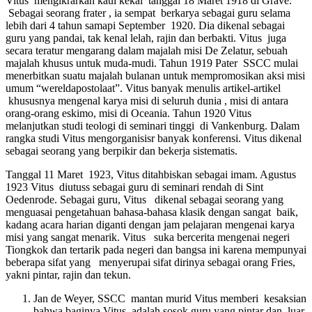
Vitus mengikrarkan kaul kekal tanggal 18 Maret 1918 di Grave.
Sebagai seorang frater , ia sempat berkarya sebagai guru selama
lebih dari 4 tahun samapi September 1920. Dia dikenal sebagai
guru yang pandai, tak kenal lelah, rajin dan berbakti. Vitus juga
secara teratur mengarang dalam majalah misi De Zelatur, sebuah
majalah khusus untuk muda-mudi. Tahun 1919 Pater SSCC mulai
menerbitkan suatu majalah bulanan untuk mempromosikan aksi misi
umum “wereldapostolaat”. Vitus banyak menulis artikel-artikel
khususnya mengenal karya misi di seluruh dunia , misi di antara
orang-orang eskimo, misi di Oceania. Tahun 1920 Vitus
melanjutkan studi teologi di seminari tinggi di Vankenburg. Dalam
rangka studi Vitus mengorganisisr banyak konferensi. Vitus dikenal
sebagai seorang yang berpikir dan bekerja sistematis.
Tanggal 11 Maret 1923, Vitus ditahbiskan sebagai imam. Agustus
1923 Vitus diutuss sebagai guru di seminari rendah di Sint
Oedenrode. Sebagai guru, Vitus dikenal sebagai seorang yang
menguasai pengetahuan bahasa-bahasa klasik dengan sangat baik,
kadang acara harian diganti dengan jam pelajaran mengenai karya
misi yang sangat menarik. Vitus suka bercerita mengenai negeri
Tiongkok dan tertarik pada negeri dan bangsa ini karena mempunyai
beberapa sifat yang menyerupai sifat dirinya sebagai orang Fries,
yakni pintar, rajin dan tekun.
Jan de Weyer, SSCC mantan murid Vitus memberi kesaksian
bahwa baginya Vitus adalah sosok guru yang pintar dan luar