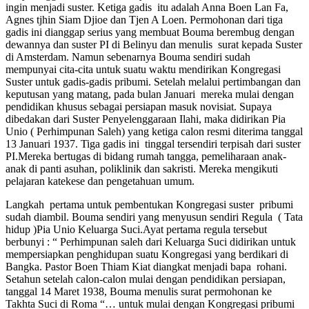
ingin menjadi suster. Ketiga gadis itu adalah Anna Boen Lan Fa,
Agnes tjhin Siam Djioe dan Tjen A Loen. Permohonan dari tiga
gadis ini dianggap serius yang membuat Bouma berembug dengan
dewannya dan suster PI di Belinyu dan menulis surat kepada Suster
di Amsterdam. Namun sebenarnya Bouma sendiri sudah
mempunyai cita-cita untuk suatu waktu mendirikan Kongregasi
Suster untuk gadis-gadis pribumi. Setelah melalui pertimbangan dan
keputusan yang matang, pada bulan Januari mereka mulai dengan
pendidikan khusus sebagai persiapan masuk novisiat. Supaya
dibedakan dari Suster Penyelenggaraan Ilahi, maka didirikan Pia
Unio ( Perhimpunan Saleh) yang ketiga calon resmi diterima tanggal
13 Januari 1937. Tiga gadis ini tinggal tersendiri terpisah dari suster
PI.Mereka bertugas di bidang rumah tangga, pemeliharaan anak-
anak di panti asuhan, poliklinik dan sakristi. Mereka mengikuti
pelajaran katekese dan pengetahuan umum.
Langkah pertama untuk pembentukan Kongregasi suster pribumi
sudah diambil. Bouma sendiri yang menyusun sendiri Regula ( Tata
hidup )Pia Unio Keluarga Suci.Ayat pertama regula tersebut
berbunyi : “ Perhimpunan saleh dari Keluarga Suci didirikan untuk
mempersiapkan penghidupan suatu Kongregasi yang berdikari di
Bangka. Pastor Boen Thiam Kiat diangkat menjadi bapa rohani.
Setahun setelah calon-calon mulai dengan pendidikan persiapan,
tanggal 14 Maret 1938, Bouma menulis surat permohonan ke
Takhta Suci di Roma “… untuk mulai dengan Kongregasi pribumi