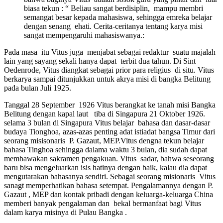
biasa tekun : “ Beliau sangat berdisiplin, mampu membri
semangat besar kepada mahasiswa, sehingga emreka belajar
dengan senang ehati. Cerita-ceritanya tentang karya misi
sangat mempengaruhi mahasiswanya.:
Pada masa itu Vitus juga menjabat sebagai redaktur suatu majalah
lain yang sayang sekali hanya dapat terbit dua tahun. Di Sint
Oedenrode, Vitus diangkat sebagai prior para religius di situ. Vitus
berkarya sampai ditunjukkan untuk akrya misi di bangka Belitung
pada bulan Juli 1925.
Tanggal 28 September 1926 Vitus berangkat ke tanah misi Bangka
Belitung dengan kapal laut tiba di Singapura 21 Oktober 1926.
selama 3 bulan di Singapura Vitus belajar bahasa dan dasar-dasar
budaya Tionghoa, azas-azas penting adat istiadat bangsa Timur dari
seorang misisonaris P. Gazaut, MEP.Vitus dengna tekun belajar
bahasa Tinghoa sehingga dalama waktu 3 bulan, dia sudah dapat
membawakan sakramen pengakuan. Vitus sadar, bahwa seseorang
baru bisa mengeluarkan isis hatinya dengan baik, kalau dia dapat
mengutarakan bahasanya sendiri. Sebagai seorang misionaris Vitus
sanagt memperhatikan bahasa setempat. Pengalamannya dengan P.
Gazaut , MEP dan kontak pribadi dengan keluarga-keluarga China
memberi banyak pengalaman dan bekal bermanfaat bagi Vitus
dalam karya misinya di Pulau Bangka .