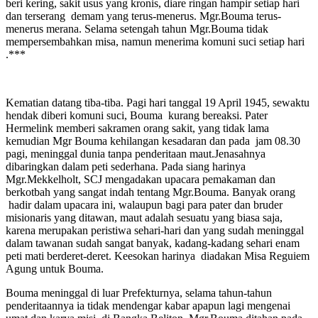
beri kering, sakit usus yang kronis, diare ringan hampir setiap hari
dan terserang demam yang terus-menerus. Mgr.Bouma terus-
menerus merana. Selama setengah tahun Mgr.Bouma tidak
mempersembahkan misa, namun menerima komuni suci setiap hari
.***
Kematian datang tiba-tiba. Pagi hari tanggal 19 April 1945, sewaktu
hendak diberi komuni suci, Bouma kurang bereaksi. Pater
Hermelink memberi sakramen orang sakit, yang tidak lama
kemudian Mgr Bouma kehilangan kesadaran dan pada jam 08.30
pagi, meninggal dunia tanpa penderitaan maut.Jenasahnya
dibaringkan dalam peti sederhana. Pada siang harinya
Mgr.Mekkelholt, SCJ mengadakan upacara pemakaman dan
berkotbah yang sangat indah tentang Mgr.Bouma. Banyak orang
hadir dalam upacara ini, walaupun bagi para pater dan bruder
misionaris yang ditawan, maut adalah sesuatu yang biasa saja,
karena merupakan peristiwa sehari-hari dan yang sudah meninggal
dalam tawanan sudah sangat banyak, kadang-kadang sehari enam
peti mati berderet-deret. Keesokan harinya diadakan Misa Reguiem
Agung untuk Bouma.
Bouma meninggal di luar Prefekturnya, selama tahun-tahun
penderitaannya ia tidak mendengar kabar apapun lagi mengenai