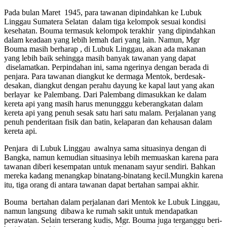
Pada bulan Maret 1945, para tawanan dipindahkan ke Lubuk
Linggau Sumatera Selatan dalam tiga kelompok sesuai kondisi
kesehatan. Bouma termasuk kelompok terakhir yang dipindahkan
dalam keadaan yang lebih lemah dari yang lain. Namun, Mgr
Bouma masih berharap , di Lubuk Linggau, akan ada makanan
yang lebih baik sehingga masih banyak tawanan yang dapat
diselamatkan. Perpindahan ini, sama ngerinya dengan berada di
penjara. Para tawanan diangkut ke dermaga Mentok, berdesak-
desakan, diangkut dengan perahu dayung ke kapal laut yang akan
berlayar ke Palembang. Dari Palembang dimasukkan ke dalam
kereta api yang masih harus menungggu keberangkatan dalam
kereta api yang penuh sesak satu hari satu malam. Perjalanan yang
penuh penderitaan fisik dan batin, kelaparan dan kehausan dalam
kereta api.
Penjara di Lubuk Linggau awalnya sama situasinya dengan di
Bangka, namun kemudian situasinya lebih memuaskan karena para
tawanan diberi kesempatan untuk menanam sayur sendiri. Bahkan
mereka kadang menangkap binatang-binatang kecil.Mungkin karena
itu, tiga orang di antara tawanan dapat bertahan sampai akhir.
Bouma bertahan dalam perjalanan dari Mentok ke Lubuk Linggau,
namun langsung dibawa ke rumah sakit untuk mendapatkan
perawatan. Selain terserang kudis, Mgr. Bouma juga terganggu beri-