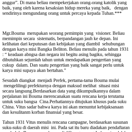
anggur”. Di mana beliau mempekerjakan orang-orang katolik yang
baik, yang oleh karena kesaksian hidup mereka yang baik, dengan
sendirinya mengundang orang untuk percaya kepada Tuhan.***
Mgr.Bouma merupakan seorang pemimpin yang visioner. Beliau
memimpin secara sistematis, berpandangan jauh ke depan. Ini
kelihatan dari keputusan dan kebijakan yang diambil sehubungan
dengan karya misi Bangka Beliton. Beliau menulis pada tahun 1931
: “ keadaan abngsa dan negara ini begitu asing bagiku, sehingga
dibutuhkan sejumlah tahun untuk mendapatkan pengertian yang
cukup dalam. Dan suatu pengertian yang baik sangat perlu untuk
karya misi supaya akan bertahan.”
Sesudah diangkat menjadi Prefek, pertama-tama Bouma mulai
mengelilingi prefekturnya dengan maksud melihat situasi misi
secara langsung.Berdasarkan data yang dikumpulkannya dalam
perjalanan ini Bouma merencanakan suatu rencana kerja terutama
untuk suku bangsa Cina.Perhatiannya ditujukan khusus pada suku
China. Vitus sadar bahwa karya ini akan menuntut kebijaksanaan
dan kesulitanm korban finansial yang besar.
Tahun 1931 Vitus menulis rencana campagne, berdasarkan susunan
suku-suku di daerah misi ini. Pada sat itu baru diadakan pendaftaran