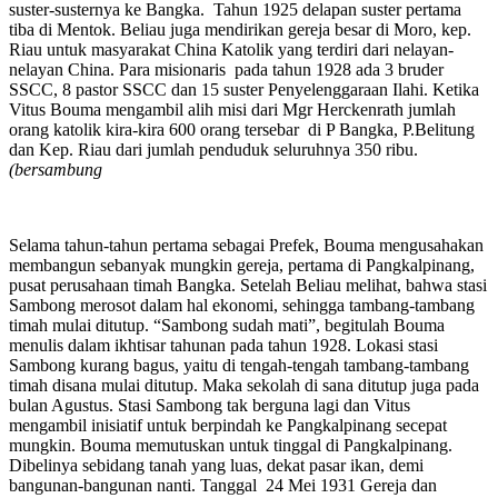
suster-susternya ke Bangka. Tahun 1925 delapan suster pertama
tiba di Mentok. Beliau juga mendirikan gereja besar di Moro, kep.
Riau untuk masyarakat China Katolik yang terdiri dari nelayan-
nelayan China. Para misionaris pada tahun 1928 ada 3 bruder
SSCC, 8 pastor SSCC dan 15 suster Penyelenggaraan Ilahi. Ketika
Vitus Bouma mengambil alih misi dari Mgr Herckenrath jumlah
orang katolik kira-kira 600 orang tersebar di P Bangka, P.Belitung
dan Kep. Riau dari jumlah penduduk seluruhnya 350 ribu.
(bersambung
Selama tahun-tahun pertama sebagai Prefek, Bouma mengusahakan
membangun sebanyak mungkin gereja, pertama di Pangkalpinang,
pusat perusahaan timah Bangka. Setelah Beliau melihat, bahwa stasi
Sambong merosot dalam hal ekonomi, sehingga tambang-tambang
timah mulai ditutup. “Sambong sudah mati”, begitulah Bouma
menulis dalam ikhtisar tahunan pada tahun 1928. Lokasi stasi
Sambong kurang bagus, yaitu di tengah-tengah tambang-tambang
timah disana mulai ditutup. Maka sekolah di sana ditutup juga pada
bulan Agustus. Stasi Sambong tak berguna lagi dan Vitus
mengambil inisiatif untuk berpindah ke Pangkalpinang secepat
mungkin. Bouma memutuskan untuk tinggal di Pangkalpinang.
Dibelinya sebidang tanah yang luas, dekat pasar ikan, demi
bangunan-bangunan nanti. Tanggal 24 Mei 1931 Gereja dan