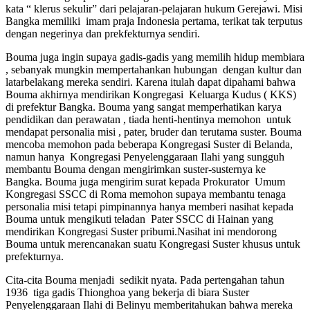
kata “ klerus sekulir” dari pelajaran-pelajaran hukum Gerejawi. Misi
Bangka memiliki imam praja Indonesia pertama, terikat tak terputus
dengan negerinya dan prekfekturnya sendiri.
Bouma juga ingin supaya gadis-gadis yang memilih hidup membiara
, sebanyak mungkin mempertahankan hubungan dengan kultur dan
latarbelakang mereka sendiri. Karena itulah dapat dipahami bahwa
Bouma akhirnya mendirikan Kongregasi Keluarga Kudus ( KKS)
di prefektur Bangka. Bouma yang sangat memperhatikan karya
pendidikan dan perawatan , tiada henti-hentinya memohon untuk
mendapat personalia misi , pater, bruder dan terutama suster. Bouma
mencoba memohon pada beberapa Kongregasi Suster di Belanda,
namun hanya Kongregasi Penyelenggaraan Ilahi yang sungguh
membantu Bouma dengan mengirimkan suster-susternya ke
Bangka. Bouma juga mengirim surat kepada Prokurator Umum
Kongregasi SSCC di Roma memohon supaya membantu tenaga
personalia misi tetapi pimpinannya hanya memberi nasihat kepada
Bouma untuk mengikuti teladan Pater SSCC di Hainan yang
mendirikan Kongregasi Suster pribumi.Nasihat ini mendorong
Bouma untuk merencanakan suatu Kongregasi Suster khusus untuk
prefekturnya.
Cita-cita Bouma menjadi sedikit nyata. Pada pertengahan tahun
1936 tiga gadis Thionghoa yang bekerja di biara Suster
Penyelenggaraan Ilahi di Belinyu memberitahukan bahwa mereka