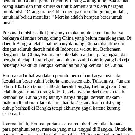
penduduk. Bouma pernah menulis“Orang –orang Indonesia adalah
orang Islam dan untuk mereka untuk sementara tak ada harapan
untuk misi.” Orang-orang China merupakan suatu golongan lain ,
untuk ini beliau menulis : “ Mereka adalah harapan besar untuk
misi.”
Personalia misi sedikit jumlahnya maka untuk sementara hanya
berkarya di antara orang-orang China yang belum masuk agama. Di
daerah Bangka relatif paling banyak orang China dibandingkan
dengan seluruh daerah misi di Indonesia waktu itu. Berkenaan
dengan suku China, Bouma membedakan antara para migran dan
penghuni tetap. Para migran adalah kuli-kuli kontrak, yang bekerja
beberapa waktu di Bangka kemudian pulang kembali ke China.
Bouma sadar bahwa dalam periode permulaan karya misi ada
kesalahan besar yakni bekerja tanpa sistematis. Tulisannya : “antara
tahun 1853 dan tahun 1880 di daerah Bangka, Belitung dan Riau
telah tinggal ribuan orang katolik, kebanyakan dari mereka telah
kembali ke China yang lainnya hanya tinggal deretan makam-
makam di kuburan.Jadi dalam abad ke-19 sudah ada misi yang
cukup berhasil di Bangka tetapi akhirnya gagal karena kurang
sistematik.
Karena itulah, Bouma pertama-tama memberi perhatian kepada
para penghuni tetap, mereka yang mau tinggal di Bangka. Untuk itu
para misionaris harus fasih dalam bahasa China yang sulit dipelajari