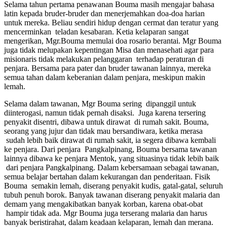
Selama tahun pertama penawanan Bouma masih mengajar bahasa
latin kepada bruder-bruder dan menerjemahkan doa-doa harian
untuk mereka. Beliau sendiri hidup dengan cermat dan teratur yang
mencerminkan teladan kesabaran. Ketia kelaparan sangat
mengerikan, Mgr.Bouma memulai doa rosario berantai. Mgr Bouma
juga tidak melupakan kepentingan Misa dan menasehati agar para
misionaris tidak melakukan pelanggaran terhadap peraturan di
penjara. Bersama para pater dan bruder tawanan lainnya, mereka
semua tahan dalam keberanian dalam penjara, meskipun makin
lemah.
Selama dalam tawanan, Mgr Bouma sering dipanggil untuk
diinterogasi, namun tidak pernah disaksi. Juga karena tersering
penyakit disentri, dibawa untuk dirawat di rumah sakit. Bouma,
seorang yang jujur dan tidak mau bersandiwara, ketika merasa
sudah lebih baik dirawat di rumah sakit, ia segera dibawa kembali
ke penjara. Dari penjara Pangkalpinang, Bouma bersama tawanan
lainnya dibawa ke penjara Mentok, yang situasinya tidak lebih baik
dari penjara Pangkalpinang. Dalam kebersamaan sebagai tawanan,
semua belajar bertahan dalam kekurangan dan penderitaan. Fisik
Bouma semakin lemah, diserang penyakit kudis, gatal-gatal, seluruh
tubuh penuh borok. Banyak tawanan diserang penyakit malaria dan
demam yang mengakibatkan banyak korban, karena obat-obat
hampir tidak ada. Mgr Bouma juga terserang malaria dan harus
banyak beristirahat, dalam keadaan kelaparan, lemah dan merana.