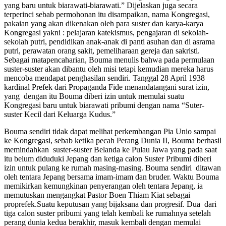
yang baru untuk biarawati-biarawati.” Dijelaskan juga secara
terperinci sebab permohonan itu disampaikan, nama Kongregasi,
pakaian yang akan dikenakan oleh para suster dan karya-karya
Kongregasi yakni : pelajaran katekismus, pengajaran di sekolah-
sekolah putri, pendidikan anak-anak di panti asuhan dan di asrama
putri, perawatan orang sakit, pemeliharaan gereja dan sakristi.
Sebagai matapencaharian, Bouma menulis bahwa pada permulaan
suster-suster akan dibantu oleh misi tetapi kemudian mereka harus
mencoba mendapat penghasilan sendiri. Tanggal 28 April 1938
kardinal Prefek dari Propaganda Fide menandatangani surat izin,
yang dengan itu Bouma diberi izin untuk memulai suatu
Kongregasi baru untuk biarawati pribumi dengan nama “Suter-
suster Kecil dari Keluarga Kudus.”
Bouma sendiri tidak dapat melihat perkembangan Pia Unio sampai
ke Kongregasi, sebab ketika pecah Perang Dunia II, Bouma berhasil
memindahkan suster-suster Belanda ke Pulau Jawa yang pada saat
itu belum diduduki Jepang dan ketiga calon Suster Pribumi diberi
izin untuk pulang ke rumah masing-masing. Bouma sendiri ditawan
oleh tentara Jepang bersama imam-imam dan bruder. Waktu Bouma
memikirkan kemungkinan penyerangan oleh tentara Jepang, ia
memutuskan mengangkat Pastor Boen Thiam Kiat sebagai
proprefek.Suatu keputusan yang bijaksana dan progresif. Dua dari
tiga calon suster pribumi yang telah kembali ke rumahnya setelah
perang dunia kedua berakhir, masuk kembali dengan memulai