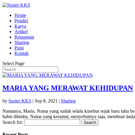
Home
Pendiri
Karya
Artikel
Renungan
Sharing
Puisi
Kontak
Select Page
MARIA YANG MERAWAT KEHIDUPAN
by
Suster KKS
|
Sep 8, 2021
|
Sharing
Namanya, Maria. Nama yang sudah selalu kusebut sejak baru tahu ber
habis ditimba. Nama yang keramat, menyebutnya saja, membuat dada.
Search for:
Recent Posts