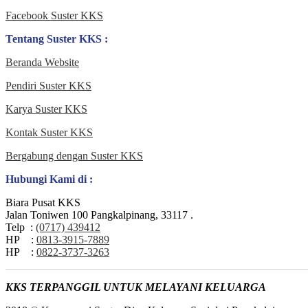
Facebook Suster KKS
Tentang Suster KKS :
Beranda Website
Pendiri Suster KKS
Karya Suster KKS
Kontak Suster KKS
Bergabung dengan Suster KKS
Hubungi Kami di :
Biara Pusat KKS
Jalan Toniwen 100 Pangkalpinang, 33117 .
Telp :
(0717) 439412
HP :
0813-3915-7889
HP :
0822-3737-3263
KKS TERPANGGIL UNTUK MELAYANI KELUARGA