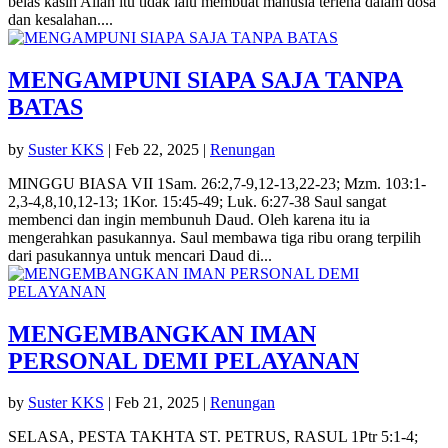
belas kasih Allah itu tidak lalu membuat manusia terlena dalam dosa
dan kesalahan....
MENGAMPUNI SIAPA SAJA TANPA
BATAS
by
Suster KKS
|
Feb 22, 2025
|
Renungan
MINGGU BIASA VII 1Sam. 26:2,7-9,12-13,22-23; Mzm. 103:1-
2,3-4,8,10,12-13; 1Kor. 15:45-49; Luk. 6:27-38 Saul sangat
membenci dan ingin membunuh Daud. Oleh karena itu ia
mengerahkan pasukannya. Saul membawa tiga ribu orang terpilih
dari pasukannya untuk mencari Daud di...
MENGEMBANGKAN IMAN
PERSONAL DEMI PELAYANAN
by
Suster KKS
|
Feb 21, 2025
|
Renungan
SELASA, PESTA TAKHTA ST. PETRUS, RASUL 1Ptr 5:1-4;