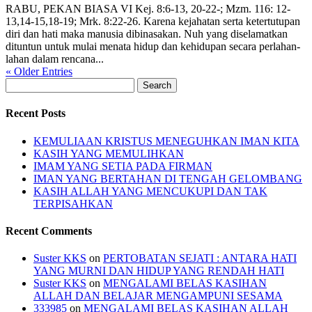
RABU, PEKAN BIASA VI Kej. 8:6-13, 20-22-; Mzm. 116: 12-
13,14-15,18-19; Mrk. 8:22-26. Karena kejahatan serta ketertutupan
diri dan hati maka manusia dibinasakan. Nuh yang diselamatkan
dituntun untuk mulai menata hidup dan kehidupan secara perlahan-
lahan dalam rencana...
« Older Entries
Search
for:
Recent Posts
KEMULIAAN KRISTUS MENEGUHKAN IMAN KITA
KASIH YANG MEMULIHKAN
IMAM YANG SETIA PADA FIRMAN
IMAN YANG BERTAHAN DI TENGAH GELOMBANG
KASIH ALLAH YANG MENCUKUPI DAN TAK
TERPISAHKAN
Recent Comments
Suster KKS
on
PERTOBATAN SEJATI : ANTARA HATI
YANG MURNI DAN HIDUP YANG RENDAH HATI
Suster KKS
on
MENGALAMI BELAS KASIHAN
ALLAH DAN BELAJAR MENGAMPUNI SESAMA
333985
on
MENGALAMI BELAS KASIHAN ALLAH