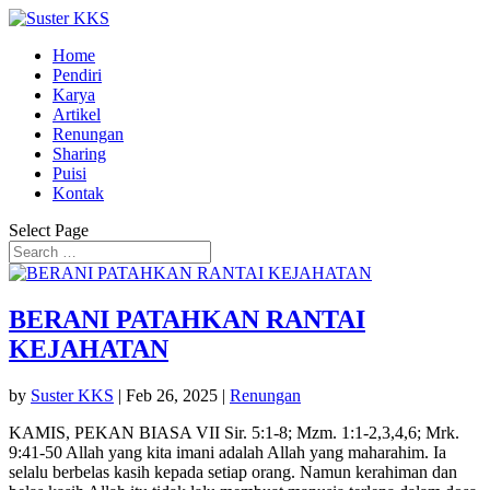
Home
Pendiri
Karya
Artikel
Renungan
Sharing
Puisi
Kontak
Select Page
BERANI PATAHKAN RANTAI
KEJAHATAN
by
Suster KKS
|
Feb 26, 2025
|
Renungan
KAMIS, PEKAN BIASA VII Sir. 5:1-8; Mzm. 1:1-2,3,4,6; Mrk.
9:41-50 Allah yang kita imani adalah Allah yang maharahim. Ia
selalu berbelas kasih kepada setiap orang. Namun kerahiman dan