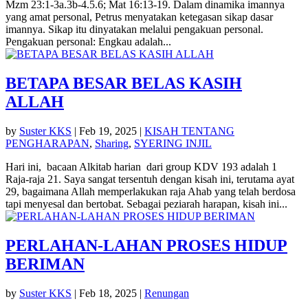
Mzm 23:1-3a.3b-4.5.6; Mat 16:13-19. Dalam dinamika imannya
yang amat personal, Petrus menyatakan ketegasan sikap dasar
imannya. Sikap itu dinyatakan melalui pengakuan personal.
Pengakuan personal: Engkau adalah...
BETAPA BESAR BELAS KASIH
ALLAH
by
Suster KKS
|
Feb 19, 2025
|
KISAH TENTANG
PENGHARAPAN
,
Sharing
,
SYERING INJIL
Hari ini, bacaan Alkitab harian dari group KDV 193 adalah 1
Raja-raja 21. Saya sangat tersentuh dengan kisah ini, terutama ayat
29, bagaimana Allah memperlakukan raja Ahab yang telah berdosa
tapi menyesal dan bertobat. Sebagai peziarah harapan, kisah ini...
PERLAHAN-LAHAN PROSES HIDUP
BERIMAN
by
Suster KKS
|
Feb 18, 2025
|
Renungan