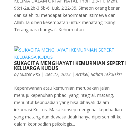
KELIMA DALAM OKTAF NATAL 1Yoh. 2:3-11; Mzm.
96:1-2a,2b-3,5b-6; Luk. 2:22-35. Simeon orang benar
dan saleh itu mendapat kehormatan istimewa dari
Allah. Ia diberi kesempatan untuk menatang “Sang
Terang para bangsa”. Kehormatan...
SUKACITA MENGHAYATI KEMURNIAN SEPERTI
KELUARGA KUDUS
by
Suster KKS
|
Dec 27, 2023
|
Artikel
,
Bahan rekoleksi
Keperawanan atau kemurnian merupakan jalan
menuju kepenuhan pribadi yang integral, matang,
menuntut kepribadian yang bisa dihayati dalam
inkarnasi Kristus. Maka konsep mengenai kepribadian
yang matang dan dewasa tidak hanya dipersempit ke
dalam kepribadian psikologis...