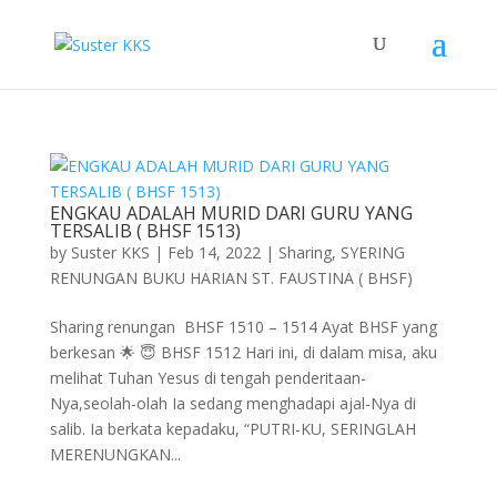
ENGKAU ADALAH MURID DARI GURU YANG
TERSALIB ( BHSF 1513)
by
Suster KKS
|
Feb 14, 2022
|
Sharing
,
SYERING
RENUNGAN BUKU HARIAN ST. FAUSTINA ( BHSF)
Sharing renungan BHSF 1510 – 1514 Ayat BHSF yang
berkesan 🌟 😇 BHSF 1512 Hari ini, di dalam misa, aku
melihat Tuhan Yesus di tengah penderitaan-
Nya,seolah-olah Ia sedang menghadapi ajal-Nya di
salib. Ia berkata kepadaku, “PUTRI-KU, SERINGLAH
MERENUNGKAN...