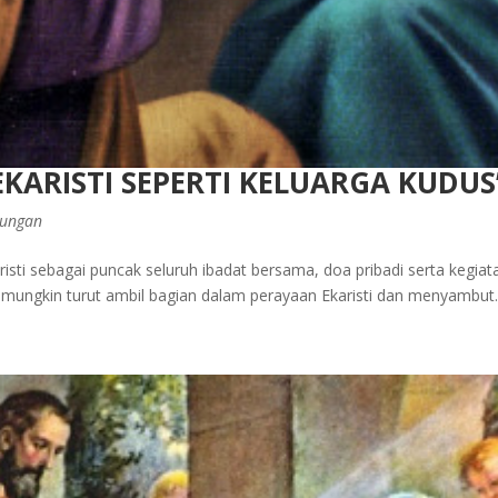
KARISTI SEPERTI KELUARGA KUDUS
ungan
sti sebagai puncak seluruh ibadat bersama, doa pribadi serta kegia
t mungkin turut ambil bagian dalam perayaan Ekaristi dan menyambut..