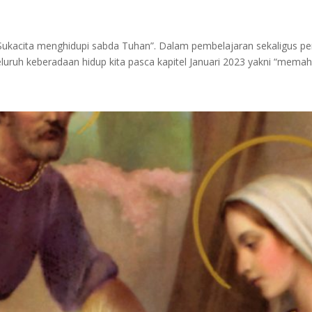
kacita menghidupi sabda Tuhan”. Dalam pembelajaran sekaligus per
uruh keberadaan hidup kita pasca kapitel Januari 2023 yakni “memaha