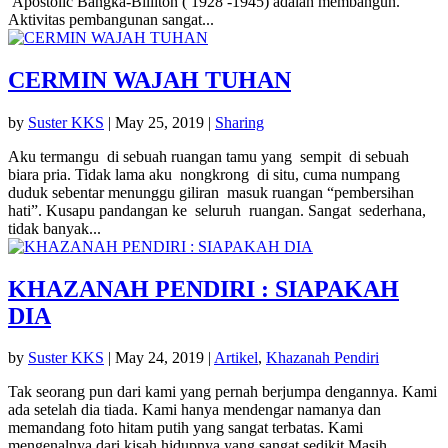
Apostolic Bangka-Billiton ( 1928 -1945) adalah membangun.
Aktivitas pembangunan sangat...
CERMIN WAJAH TUHAN
by
Suster KKS
|
May 25, 2019
|
Sharing
Aku termangu di sebuah ruangan tamu yang sempit di sebuah
biara pria. Tidak lama aku nongkrong di situ, cuma numpang
duduk sebentar menunggu giliran masuk ruangan “pembersihan
hati”. Kusapu pandangan ke seluruh ruangan. Sangat sederhana,
tidak banyak...
KHAZANAH PENDIRI : SIAPAKAH
DIA
by
Suster KKS
|
May 24, 2019
|
Artikel
,
Khazanah Pendiri
Tak seorang pun dari kami yang pernah berjumpa dengannya. Kami
ada setelah dia tiada. Kami hanya mendengar namanya dan
memandang foto hitam putih yang sangat terbatas. Kami
mengenalnya dari kisah hidupnya yang sangat sedikit.Masih