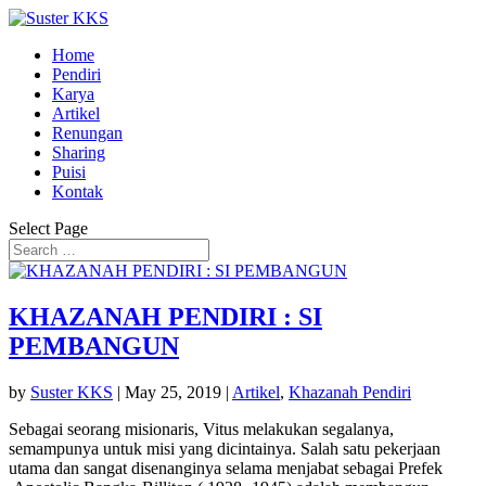
Home
Pendiri
Karya
Artikel
Renungan
Sharing
Puisi
Kontak
Select Page
KHAZANAH PENDIRI : SI
PEMBANGUN
by
Suster KKS
|
May 25, 2019
|
Artikel
,
Khazanah Pendiri
Sebagai seorang misionaris, Vitus melakukan segalanya,
semampunya untuk misi yang dicintainya. Salah satu pekerjaan
utama dan sangat disenanginya selama menjabat sebagai Prefek