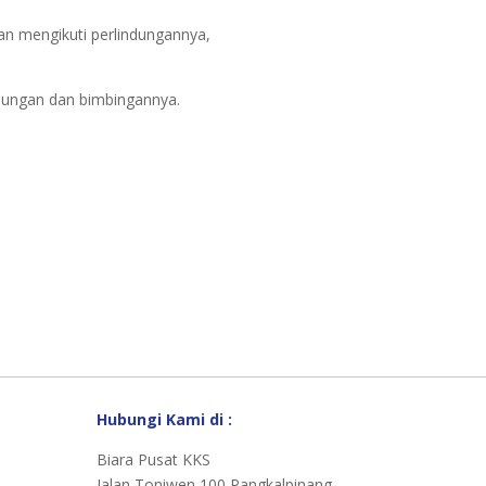
n mengikuti perlindungannya,
ndungan dan bimbingannya.
Hubungi Kami di :
Biara Pusat KKS
Jalan Toniwen 100 Pangkalpinang,