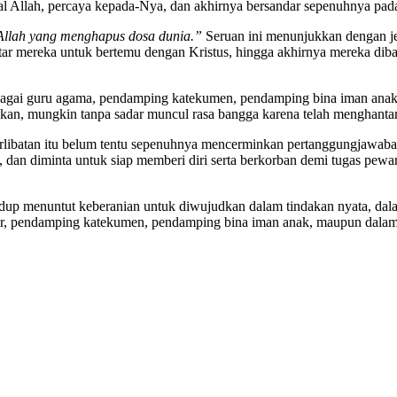
al Allah, percaya kepada-Nya, dan akhirnya bersandar sepenuhnya pad
llah yang menghapus dosa dunia.”
Seruan ini menunjukkan dengan j
r mereka untuk bertemu dengan Kristus, hingga akhirnya mereka diba
agai guru agama, pendamping katekumen, pendamping bina iman anak, at
ahkan, mungkin tanpa sadar muncul rasa bangga karena telah menghanta
rlibatan itu belum tentu sepenuhnya mencerminkan pertanggungjawaban
us, dan diminta untuk siap memberi diri serta berkorban demi tugas pew
idup menuntut keberanian untuk diwujudkan dalam tindakan nyata, dal
ator, pendamping katekumen, pendamping bina iman anak, maupun dala