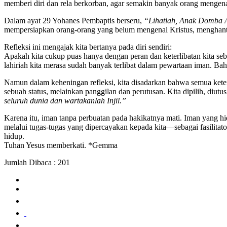
memberi diri dan rela berkorban, agar semakin banyak orang mengen
Dalam ayat 29 Yohanes Pembaptis berseru,
“Lihatlah, Anak Domba A
mempersiapkan orang-orang yang belum mengenal Kristus, menghanta
Refleksi ini mengajak kita bertanya pada diri sendiri:
Apakah kita cukup puas hanya dengan peran dan keterlibatan kita seb
lahiriah kita merasa sudah banyak terlibat dalam pewartaan iman. B
Namun dalam keheningan refleksi, kita disadarkan bahwa semua kete
sebuah status, melainkan panggilan dan perutusan. Kita dipilih, diut
seluruh dunia dan wartakanlah Injil.”
Karena itu, iman tanpa perbuatan pada hakikatnya mati. Iman yang h
melalui tugas-tugas yang dipercayakan kepada kita—sebagai fasilit
hidup.
Tuhan Yesus memberkati. *Gemma
Jumlah Dibaca :
201