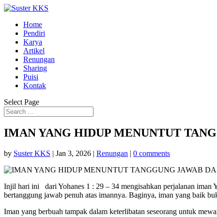
Home
Pendiri
Karya
Artikel
Renungan
Sharing
Puisi
Kontak
Select Page
IMAN YANG HIDUP MENUNTUT TAN
by
Suster KKS
|
Jan 3, 2026
|
Renungan
|
0 comments
Injil hari ini dari Yohanes 1 : 29 – 34 mengisahkan perjalanan iman
bertanggung jawab penuh atas imannya. Baginya, iman yang baik buk
Iman yang berbuah tampak dalam keterlibatan seseorang untuk mewar