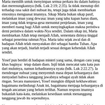
Maria memilih untuk menyimpan semua perkara itu dalam hatinya
dan merenungkannya (bdk. Luk 2:19; 2:35). Ia tidak menutup diri
terhadap rasa sakit dari nubuat itu, tetapi juga tidak membiarkan
emosinya menguasai imannya. Sikap Maria bukan sikap pasif,
melainkan iman yang dewasa: iman yang tahu kapan harus diam,
iman yang tidak tergesa-gesa menuntut penjelasan, iman yang
memberi ruang bagi Allah untuk menyingkapkan makna peristiwa
demi peristiwa dalam waktu-Nya sendiri. Dalam sikap ini, Maria
membiarkan Allah tetap menjadi Allah, sementara dirinya tinggal
sebagai penerima rahmat-Nya. Maria tahu sejak awal dan di
hadapan Allah telah menyatakan diri sebagai hamba Tuhan. Apa
yang akan terjadi, biarlah terjadi sesuai dengan kehendak Allah
sendiri.
Yosef pun berdiri di hadapan misteri yang sama, dengan cara yang
khas baginya: tetap dalam diam. Injil tidak mencatat satu kata pun
dari mulutnya, namun kehadirannya nyata (bdk. Luk 2:22.27). Ia
mendengar nubuat yang menyentuh masa depan keluarganya dan
menyadari bahwa tanggung jawabnya sebagai ayah tidak akan
ringan. Secara manusiawi, Yosef mungkin diliputi kekhawatiran:
bagaimana melindungi Anak ini, bagaimana menjaga keluarganya di
tengah ancaman yang belum terlihat. Namun respons imannya
bukanlah kata-kata, melainkan kesediaan untuk menanggung
tanggung jawab itu sepenuhnya.