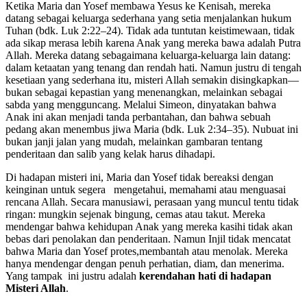
Ketika Maria dan Yosef membawa Yesus ke Kenisah, mereka
datang sebagai keluarga sederhana yang setia menjalankan hukum
Tuhan (bdk. Luk 2:22–24). Tidak ada tuntutan keistimewaan, tidak
ada sikap merasa lebih karena Anak yang mereka bawa adalah Putra
Allah. Mereka datang sebagaimana keluarga-keluarga lain datang:
dalam ketaatan yang tenang dan rendah hati. Namun justru di tengah
kesetiaan yang sederhana itu, misteri Allah semakin disingkapkan—
bukan sebagai kepastian yang menenangkan, melainkan sebagai
sabda yang mengguncang. Melalui Simeon, dinyatakan bahwa
Anak ini akan menjadi tanda perbantahan, dan bahwa sebuah
pedang akan menembus jiwa Maria (bdk. Luk 2:34–35). Nubuat ini
bukan janji jalan yang mudah, melainkan gambaran tentang
penderitaan dan salib yang kelak harus dihadapi.
Di hadapan misteri ini, Maria dan Yosef tidak bereaksi dengan
keinginan untuk segera mengetahui, memahami atau menguasai
rencana Allah. Secara manusiawi, perasaan yang muncul tentu tidak
ringan: mungkin sejenak bingung, cemas atau takut. Mereka
mendengar bahwa kehidupan Anak yang mereka kasihi tidak akan
bebas dari penolakan dan penderitaan. Namun Injil tidak mencatat
bahwa Maria dan Yosef protes,membantah atau menolak. Mereka
hanya mendengar dengan penuh perhatian, diam, dan menerima.
Yang tampak ini justru adalah
kerendahan hati di hadapan
Misteri Allah
.