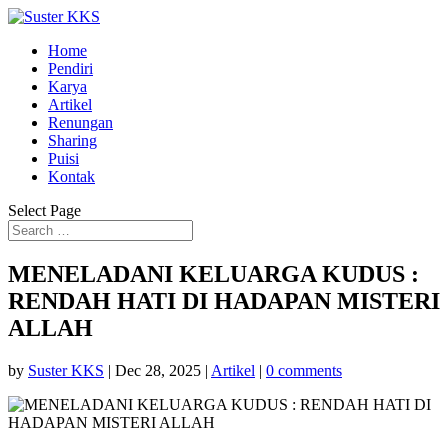
Home
Pendiri
Karya
Artikel
Renungan
Sharing
Puisi
Kontak
Select Page
MENELADANI KELUARGA KUDUS :
RENDAH HATI DI HADAPAN MISTERI
ALLAH
by
Suster KKS
|
Dec 28, 2025
|
Artikel
|
0 comments