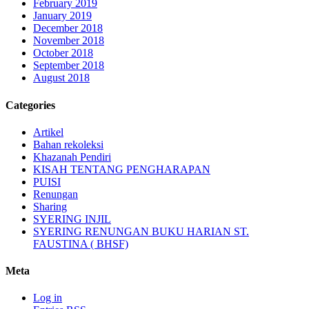
February 2019
January 2019
December 2018
November 2018
October 2018
September 2018
August 2018
Categories
Artikel
Bahan rekoleksi
Khazanah Pendiri
KISAH TENTANG PENGHARAPAN
PUISI
Renungan
Sharing
SYERING INJIL
SYERING RENUNGAN BUKU HARIAN ST.
FAUSTINA ( BHSF)
Meta
Log in