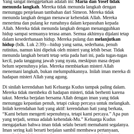
Yang sangat menggetarkan adalah ini:
Maria dan Yosef tidak
menunda langkah
. Mereka tidak menunda langkah dengan
menunggu penjelasan tambahan dari Simeon. Mereka tidak
menunda langkah dengan menawar kehendak Allah. Mereka
menerima dan pulang ke rumahnya dalam kepasrahan kepada
Allah. Mereka tidak menunda langkah dengan menangguhkan
hidup sampai semuanya terasa aman. Semua akhirnya dijalani tetap
dalam kesederhanaan hidup. Mereka pulang dan
melanjutkan
hidup
(bdk. Luk 2:39)—hidup yang sama, sederhana, penuh
rutinitas, namun kini dipeluk oleh misteri yang lebih besar. Tidak
menunda langkah berarti tetap setia pada hari ini, pada tugas-tugas
kecil, pada tanggung jawab yang nyata, meskipun masa depan
belum sepenuhnya jelas. Mereka membiarkan misteri Allah
menemani langkah, bukan melumpuhkannya. Inilah iman mereka di
hadapan misteri Allah yang agung.
Di sinilah kerendahan hati Keluarga Kudus tampak paling dalam.
Mereka tidak membeku di hadapan misteri, tidak berhenti karena
takut. Mereka berjalan bersama Allah dengan iman yang tidak
menunggu kepastian penuh, tetapi cukup percaya untuk melangkah.
Inilah kerendahan hati yang aktif: kerendahan hati yang berkata,
“Kami belum mengerti sepenuhnya, tetapi kami percaya.” Apa pun
yang terjadi, semua adalah kehendak-Mu.” Keluarga Kudus
mengajarkan bahwa iman tidak selalu berarti memahami segalanya.
Iman sering kali berarti berjalan sambil membawa pertanyaan,