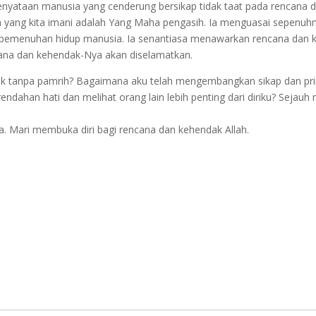
enyataan manusia yang cenderung bersikap tidak taat pada rencana 
lah yang kita imani adalah Yang Maha pengasih. Ia menguasai sepenuh
n pemenuhan hidup manusia. Ia senantiasa menawarkan rencana dan
ncana dan kehendak-Nya akan diselamatkan.
ik tanpa pamrih? Bagaimana aku telah mengembangkan sikap dan pri
ahan hati dan melihat orang lain lebih penting dari diriku? Sejauh
. Mari membuka diri bagi rencana dan kehendak Allah.