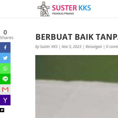
0
BERBUAT BAIK TAN
Shares
by
Suster KKS
|
Nov 5, 2023
|
Renungan
|
0 com