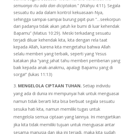
semuanya itu ada dan diciptakan.
” (Wahyu 4:11). Segala
sesuatu itu ada dalam kontrol kekuasaan-Nya,
sehingga sampai-sampai burung pipit-pun “…seekorpun
dari padanya tidak akan jatuh ke bumi di luar kehendak
Bapamu” (Matius 10:29). Meski terkadang sesuatu
terjadi diluar kehendak kita, kita dengan rela taat
kepada Allah, karena kita mengetahui bahwa Allah
selalu memberi yang terbaik, seperti yang Yesus
katakan jika “yang jahat tahu memberi pemberian yang
baik kepada anak-anakmu, apalagi Bapamu yang di
sorga!” (lukas 11:13)
MENGELOLA CIPTAAN TUHAN.
Setiap individu
yang ada di dunia ini mempunyai hak untuk menguasai
namun tidak berarti kita bisa berbuat segala sesuatu
sesuka hati kita, namun memiliki tugas untuk
mengelola semua ciptaan yang lainnya. Ini mengartikan
jika kita tidak memiliki tujuan untuk menguasai antar
sesama manusia dan jika ini terjadi, maka kita sudah