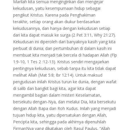
Marilah kita semua menginginkan dan mengejar
kekudusan, yaitu kesempurnaan hidup sebagai
pengikut Kristus. Karena pada Penghakiman
terakhir, setiap orang akan diukur berdasarkan
kekudusannya, dan hanya dengan kekudusan setiap
dari kita dapat masuk ke surga (2 Pet 3:11, Why 21:27).
Kekudusan ini diperoleh dari banyaknya kasih yang kita
perbuat di dunia; dan pertumbuhan di dalam kasih ini
membuat kita menjadi tak bercela di hadapan Allah (Flp
1:9-10, 1 Tes 2 :12-13). Kristus sendiri mengajarkan
pentingnya kekudusan, sebab tanpa itu kita tidak dapat
melihat Allah (Mat 5:8; Ibr 12:14). Untuk maksud
pengudusan inilah Kristus turun ke dunia, dengan wafat
di salib dan bangkit bagi kita, agar kita dapat
mengambil bagian dalam misteri Keselamatan,
bersekutu dengan-Nya, dan melalui Dia, kita bersekutu
dengan Allah Bapa dan Roh Kudus. Inilah yang menjadi
tujuan hidup kita, yaitu dipersatukan dengan Allah,
Pencipta kita, sehingga pada akhirnya dipenuhilah
FirmanNya yang dikatakan oleh Rasul Paulus, “Allah