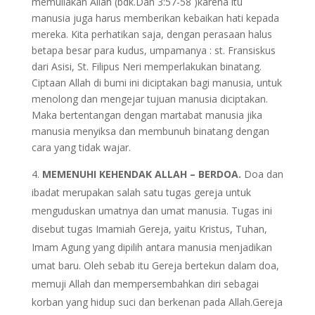
memuliakan Allah (bdk.Dan 3:57-58 )karena itu
manusia juga harus memberikan kebaikan hati kepada
mereka. Kita perhatikan saja, dengan perasaan halus
betapa besar para kudus, umpamanya : st. Fransiskus
dari Asisi, St. Filipus Neri memperlakukan binatang.
Ciptaan Allah di bumi ini diciptakan bagi manusia, untuk
menolong dan mengejar tujuan manusia diciptakan.
Maka bertentangan dengan martabat manusia jika
manusia menyiksa dan membunuh binatang dengan
cara yang tidak wajar.
MEMENUHI KEHENDAK ALLAH – BERDOA.
Doa dan
ibadat merupakan salah satu tugas gereja untuk
menguduskan umatnya dan umat manusia. Tugas ini
disebut tugas Imamiah Gereja, yaitu Kristus, Tuhan,
Imam Agung yang dipilih antara manusia menjadikan
umat baru. Oleh sebab itu Gereja bertekun dalam doa,
memuji Allah dan mempersembahkan diri sebagai
korban yang hidup suci dan berkenan pada Allah.Gereja