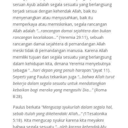
seruan Ayub adalah segala sesuatu yang berlangsung
terjadi sesuai dengan kehendak Allah, baik itu
menyenangkan atau menyusahkan, baik itu
memperkaya atau memiskinkan, segala rancangan
Allah adalah
“…rancangan damai sejahtera dan bukan
rancangan kecelakaan…”
(Yeremia 29:11), sebuah
rancangan damai sejahtera di pemandangan Allah
meski tidak di pemandangan manusia. Karena Allah
memiliki tujuan dari segala sesuatu yang berlangsung
dalam kehidupan kita, dimana Yeremia menyebutnya
sebagai “…
hari depan yang penuh harapa
n.”(ayat 11).
Seperti yang Paulus tekankan juga
“…bahwa Allah turut
bekerja dalam segala sesuatu untuk mendatangkan
kebaikan bagi mereka yang mengasihi Dia…”
(Roma
8:28).
Paulus berkata
“Mengucap syukurlah dalam segala hal,
sebab itulah yang dikehendaki Allah…” (
1Tesalonika
5:18). Kita mengucap syukur karena kita meyakini
bahwa segala sesuatu
“…oleh karena kehendak-Mu