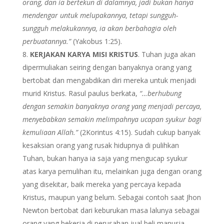
orang, dan ia bertekun di dalamnya, jadi bukan hanya
mendengar untuk melupakannya, tetapi sungguh-
sungguh melakukannya, ia akan berbahagia oleh
perbuatannya.”
(Yakobus 1:25).
KERJAKAN KARYA MISI KRISTUS
. Tuhan juga akan
dipermuliakan seiring dengan banyaknya orang yang
bertobat dan mengabdikan diri mereka untuk menjadi
murid Kristus. Rasul paulus berkata,
“…berhubung
dengan semakin banyaknya orang yang menjadi percaya,
menyebabkan semakin melimpahnya ucapan syukur bagi
kemuliaan Allah.
”
(2Korintus 4:15). Sudah cukup banyak
kesaksian orang yang rusak hidupnya di pulihkan
Tuhan, bukan hanya ia saja yang mengucap syukur
atas karya pemulihan itu, melainkan juga dengan orang
yang disekitar, baik mereka yang percaya kepada
Kristus, maupun yang belum. Sebagai contoh saat Jhon
Newton bertobat dari keburukan masa lalunya sebagai
orang yang bekerja di perusahan jual beli manusia