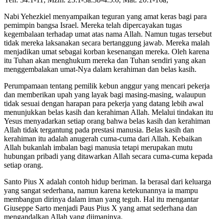
Nabi Yehezkiel menyampaikan teguran yang amat keras bagi para
pemimpin bangsa Israel. Mereka telah dipercayakan tugas
kegembalaan terhadap umat atas nama Allah. Namun tugas tersebut
tidak mereka laksanakan secara bertanggung jawab. Mereka malah
menjadikan umat sebagai korban kesenangan mereka. Oleh karena
itu Tuhan akan menghukum mereka dan Tuhan sendiri yang akan
menggembalakan umat-Nya dalam kerahiman dan belas kasih.
Perumpamaan tentang pemilik kebun anggur yang mencari pekerja
dan memberikan upah yang layak bagi masing-masing, walaupun
tidak sesuai dengan harapan para pekerja yang datang lebih awal
menunjukkan belas kasih dan kerahiman Allah. Melalui tindakan itu
Yesus menyadarkan setiap orang bahwa belas kasih dan kerahiman
Allah tidak tergantung pada prestasi manusia. Belas kasih dan
kerahiman itu adalah anugerah cuma-cuma dari Allah. Kebaikan
Allah bukanlah imbalan bagi manusia tetapi merupakan mutu
hubungan pribadi yang ditawarkan Allah secara cuma-cuma kepada
setiap orang.
Santo Pius X adalah contoh hidup beriman. Ia berasal dari keluarga
yang sangat sederhana, namun karena ketekunannya ia mampu
membangun dirinya dalam iman yang teguh. Hal itu mengantar
Giuseppe Sarto menjadi Paus Pius X yang amat sederhana dan
mengandalkan Allah yang diimaninya.