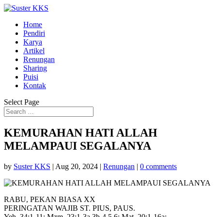
Home
Pendiri
Karya
Artikel
Renungan
Sharing
Puisi
Kontak
Select Page
KEMURAHAN HATI ALLAH
MELAMPAUI SEGALANYA
by
Suster KKS
|
Aug 20, 2024
|
Renungan
|
0 comments
RABU, PEKAN BIASA XX
PERINGATAN WAJIB ST. PIUS, PAUS.
Yeh. 34:1-11; Mzm. 23:1-3a.3b-4.5.6; Mat. 20:1-16a;