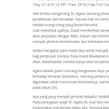
1Raj. 2:1-4,10-12; MT 1Taw. 29:10,11ab,11d-12a
Hari ini kita mengenang St. Agata, seorang per
penderitaan dan kematian. Bacaan hari ini mene
melalui orang-orang yang berani bersaksi.
Saat mendekat ajalnya, Daud memberikan pesan
akan perjanjian dengan Allah, hukum dan ketent
menjadi jaminan keselamatan dan kekekalan ker
Ketika mengutus para murid-Nya untuk menjadi
bagi perutusan mereka. Para murid disadarkan 
Allah. Keberhasilan mereka hanya akan terjadi 
Agata adalah puteri seorang bangsawan kaya yan
terhadap lamaran Quintianus, seorang perwira ti
digunakan untuk mencemari kesuciannya, namun
pada tahun 250.
Apa yang yang menjadi jaminan hidupku? Apaka
Pada peringatan wajib St. Agata ini, mari kita m
mewartakan Injil dengan hidup kita. Semoga kita