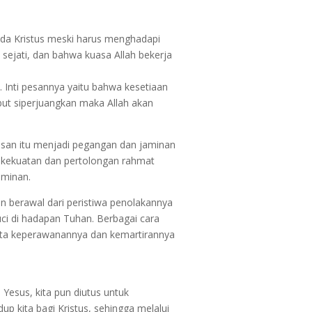
ada Kristus meski harus menghadapi
sejati, dan bahwa kuasa Allah bekerja
Inti pesannya yaitu bahwa kesetiaan
but siperjuangkan maka Allah akan
esan itu menjadi pegangan dan jaminan
n kekuatan dan pertolongan rahmat
aminan.
n berawal dari peristiwa penolakannya
uci di hadapan Tuhan. Berbagai cara
ota keperawanannya dan kemartirannya
 Yesus, kita pun diutus untuk
p kita bagi Kristus, sehingga melalui