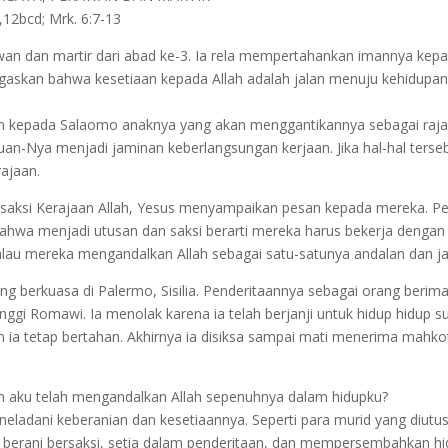
,12bcd; Mrk. 6:7-13
awan dan martir dari abad ke-3. Ia rela mempertahankan imannya kep
gaskan bahwa kesetiaan kepada Allah adalah jalan menuju kehidupan 
 kepada Salaomo anaknya yang akan menggantikannya sebagai raja. 
uan-Nya menjadi jaminan keberlangsungan kerjaan. Jika hal-hal terse
ajaan.
 saksi Kerajaan Allah, Yesus menyampaikan pesan kepada mereka. P
bahwa menjadi utusan dan saksi berarti mereka harus bekerja denga
kalau mereka mengandalkan Allah sebagai satu-satunya andalan dan j
g berkuasa di Palermo, Sisilia. Penderitaannya sebagai orang berima
nggi Romawi. Ia menolak karena ia telah berjanji untuk hidup hidup s
 ia tetap bertahan. Akhirnya ia disiksa sampai mati menerima mahk
h aku telah mengandalkan Allah sepenuhnya dalam hidupku?
eneladani keberanian dan kesetiaannya. Seperti para murid yang diutus
 berani bersaksi, setia dalam penderitaan, dan mempersembahkan hidu