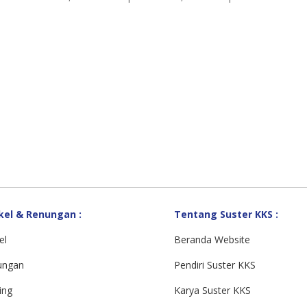
kel & Renungan :
Tentang Suster KKS :
el
Beranda Website
ungan
Pendiri Suster KKS
ing
Karya Suster KKS