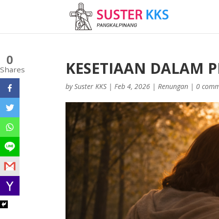
0
KESETIAAN DALAM 
Shares
by
Suster KKS
|
Feb 4, 2026
|
Renungan
|
0 comm