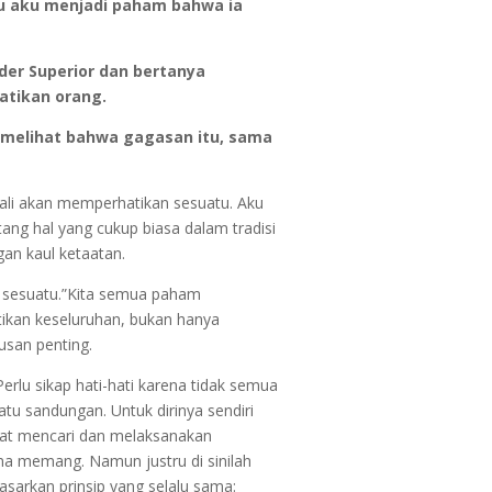
tu aku menjadi paham bahwa ia
der Superior dan bertanya
atikan orang.
 melihat bahwa gagasan itu, sama
kali akan memperhatikan sesuatu. Aku
ang hal yang cukup biasa dalam tradisi
an kaul ketaatan.
n sesuatu.”Kita semua paham
ikan keseluruhan, bukan hanya
usan penting.
rlu sikap hati-hati karena tidak semua
tu sandungan. Untuk dirinya sendiri
pat mencari dan melaksanakan
ma memang. Namun justru di sinilah
sarkan prinsip yang selalu sama: