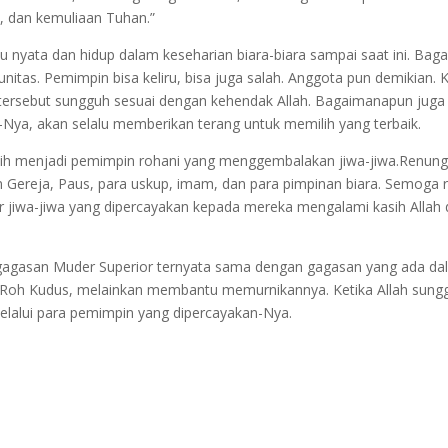
, dan kemuliaan Tuhan.”
itu nyata dan hidup dalam keseharian biara-biara sampai saat ini. B
nitas. Pemimpin bisa keliru, bisa juga salah. Anggota pun demikian. 
at tersebut sungguh sesuai dengan kehendak Allah. Bagaimanapun juga
Nya, akan selalu memberikan terang untuk memilih yang terbaik.
h menjadi pemimpin rohani yang menggembalakan jiwa-jiwa.Renunga
 Gereja, Paus, para uskup, imam, dan para pimpinan biara. Semoga 
r jiwa-jiwa yang dipercayakan kepada mereka mengalami kasih All
gagasan Muder Superior ternyata sama dengan gagasan yang ada dal
a Roh Kudus, melainkan membantu memurnikannya. Ketika Allah sung
elalui para pemimpin yang dipercayakan-Nya.