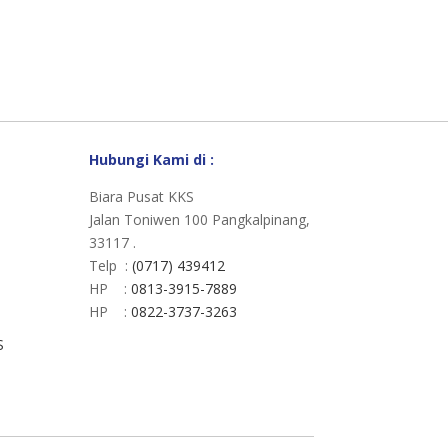
Hubungi Kami di :
Biara Pusat KKS
Jalan Toniwen 100 Pangkalpinang,
33117 .
Telp :
(0717) 439412
HP :
0813-3915-7889
HP :
0822-3737-3263
S