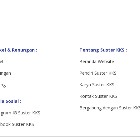
kel & Renungan :
Tentang Suster KKS :
el
Beranda Website
ungan
Pendiri Suster KKS
ing
Karya Suster KKS
Kontak Suster KKS
a Sosial :
Bergabung dengan Suster KK
agram IG Suster KKS
book Suster KKS