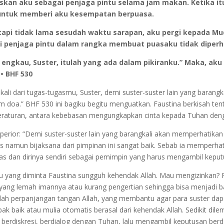
skan aku sebagai penjaga pintu selama jam makan. Ketika i
untuk memberi aku kesempatan berpuasa.
tetapi tidak lama sesudah waktu sarapan, aku pergi kepada Mu
 penjaga pintu dalam rangka membuat puasaku tidak diperh
gkau, Suster, itulah yang ada dalam pikiranku.” Maka, aku
• BHF 530
i dari tugas-tugasmu, Suster, demi suster-suster lain yang barang
doa.” BHF 530 ini bagiku begitu menguatkan. Faustina berkisah tent
peraturan, antara kebebasan mengungkapkan cinta kepada Tuhan deng
perior: “Demi suster-suster lain yang barangkali akan memperhatika
namun bijaksana dari pimpinan ini sangat baik. Sebab ia memperhat
tas dan dirinya sendiri sebagai pemimpin yang harus mengambil keput
 yang diminta Faustina sungguh kehendak Allah. Mau mengizinkan? Pe
ang lemah imannya atau kurang pengertian sehingga bisa menjadi ba
alah perpanjangan tangan Allah, yang membantu agar para suster da
baik atau mulia otomatis berasal dari kehendak Allah. Sedikit dile
rdiskresi, berdialog dengan Tuhan, lalu mengambil keputusan berda