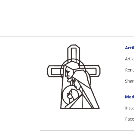
Arti
Artik
Ren
Shar
Medi
Inst
Face