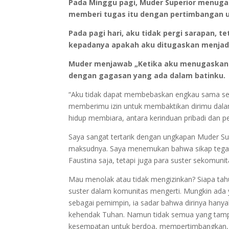
Pada Minggu pagi, Muder Superior menuga
memberi tugas itu dengan pertimbangan 
Pada pagi hari, aku tidak pergi sarapan, 
kepadanya apakah aku ditugaskan menjadi
Muder menjawab „Ketika aku menugaskan en
dengan gagasan yang ada dalam batinku.
“Aku tidak dapat membebaskan engkau sama sekal
memberimu izin untuk membaktikan dirimu dalam 
hidup membiara, antara kerinduan pribadi dan 
Saya sangat tertarik dengan ungkapan Muder Su
maksudnya. Saya menemukan bahwa sikap tegas 
Faustina saja, tetapi juga para suster sekomuni
Mau menolak atau tidak mengizinkan? Siapa tahu
suster dalam komunitas mengerti. Mungkin ada y
sebagai pemimpin, ia sadar bahwa dirinya hany
kehendak Tuhan. Namun tidak semua yang tampak 
kesempatan untuk berdoa, mempertimbangkan, be