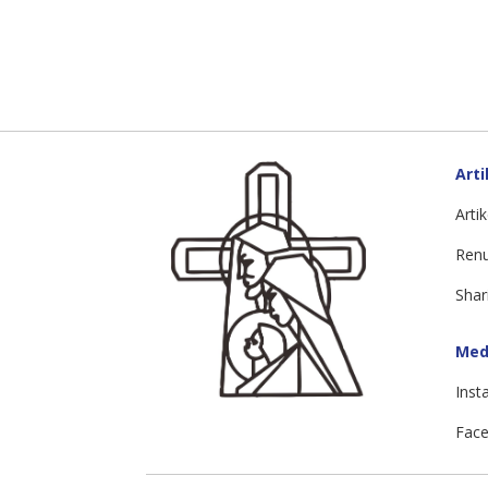
Arti
Artik
Ren
Shar
Medi
Inst
Face