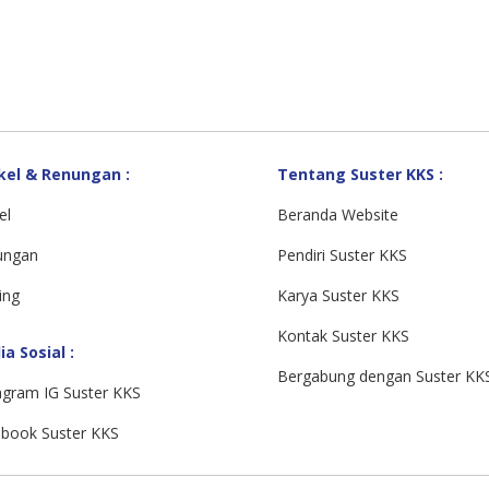
kel & Renungan :
Tentang Suster KKS :
el
Beranda Website
ungan
Pendiri Suster KKS
ing
Karya Suster KKS
Kontak Suster KKS
a Sosial :
Bergabung dengan Suster KK
agram IG Suster KKS
book Suster KKS