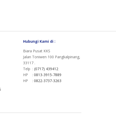
Hubungi Kami di :
Biara Pusat KKS
Jalan Toniwen 100 Pangkalpinang,
33117 .
Telp :
(0717) 439412
HP :
0813-3915-7889
HP :
0822-3737-3263
S