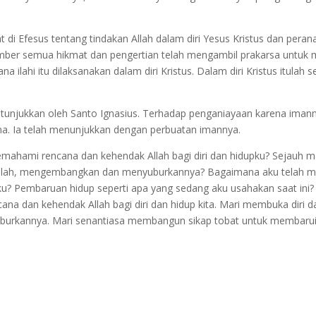
 di Efesus tentang tindakan Allah dalam diri Yesus Kristus dan per
 sumber semua hikmat dan pengertian telah mengambil prakarsa untu
 ilahi itu dilaksanakan dalam diri Kristus. Dalam diri Kristus itulah 
itunjukkan oleh Santo Ignasius. Terhadap penganiayaan karena imannya
a. Ia telah menunjukkan dengan perbuatan imannya.
ahami rencana dan kehendak Allah bagi diri dan hidupku? Sejauh m
llah, mengembangkan dan menyuburkannya? Bagaimana aku telah me
 Pembaruan hidup seperti apa yang sedang aku usahakan saat ini?
na dan kehendak Allah bagi diri dan hidup kita. Mari membuka dir
rkannya. Mari senantiasa membangun sikap tobat untuk membarui h