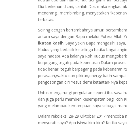
Dia berkenan dicari, carilah Dia, maka engkau 
menerangi, membimbing, menyatakan “kebenaran”
terbatas.
Seiring dengan bertambahnya umur, bertambahn
antara saya dengan Bapa melalui Putera Allah Y
ikatan kasih
. Saya yakin Bapa mengasihi saya
Kudus yang berbisik ke telinga hatiku bagai ang
saya hadapi. Ada kalanya Roh Kudus mengobark
berpegang teguh pada kebenaran.Dalam prose
tidak benar, teguh berpegang pada kebenaran it
perasaan,waktu dan pikiran,energy batin sampa
pengosongan diri Yesus demi ketaatan-Nya kep
Untuk mengarungi pergulatan seperti itu, say
dan juga perlu memberi kesempatan bagi Roh Ku
yang melampau kemampuan saya sebagai manus
Dalam rekoleksi 28-29 Oktober 2017 mencoba 
menyurati saya? Apa isinya kira-kira? Ketika sa