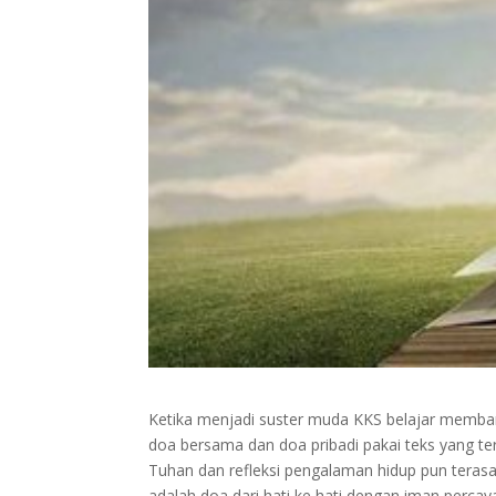
Ketika menjadi suster muda KKS belajar membang
doa bersama dan doa pribadi pakai teks yang te
Tuhan dan refleksi pengalaman hidup pun tera
adalah doa dari hati ke hati dengan iman percay