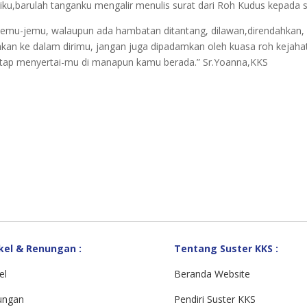
ku,barulah tanganku mengalir menulis surat dari Roh Kudus kepada s
 jemu-jemu, walaupun ada hambatan ditantang, dilawan,direndahkan,
an ke dalam dirimu, jangan juga dipadamkan oleh kuasa roh kejahata
etap menyertai-mu di manapun kamu berada.” Sr.Yoanna,KKS
kel & Renungan :
Tentang Suster KKS :
el
Beranda Website
ungan
Pendiri Suster KKS