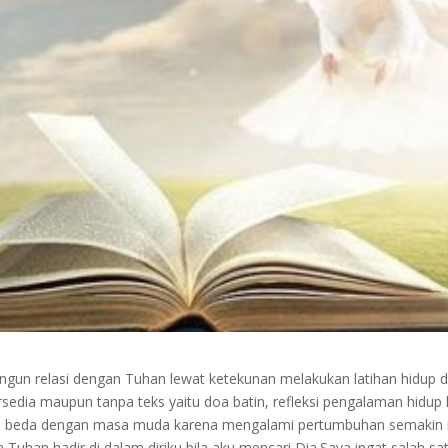
un relasi dengan Tuhan lewat ketekunan melakukan latihan hidup do
rsedia maupun tanpa teks yaitu doa batin, refleksi pengalaman hidup
sa beda dengan masa muda karena mengalami pertumbuhan semakin me
a Tuhan hadir di dalam diriku bila aku mencari Dia.Saya ingat salah s