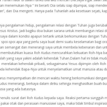
akan menemukan-Nya “ Ini berarti Dia selalu siap dijumpai, siap men
, dan Dia mengerti. Hanya pada Tuhanlah ada kesetiaan sejati, kapa
ya pengalaman hidup, pengalaman relasi dengan Tuhan juga berubah
esus Kristus. Jadi bagiku doa bukan sarana untuk membangun relasi d
, saya dalam kondisi apapun tertarik untuk berkomunikasi dengan 
in spoi-spoi apa yang perlu saya buat demi suatu keselamatan bagi or
an semangat dan menerangi saya untuk membela kebenaran dan untu
s membutuhkan kuasa Roh Kudus mencurahkan kekuatan Roh-Nya ba
ulah yang saya yakini adalah kehendak Tuhan.Dalam hal ini tidak mu
i merelakan kehendak pribadi, sebagaimana Yesus dipimpin oleh Ro
ada kehendak Bapa-Nya untuk menyelamatkan umat manusia atau du
a harus menyempatkan diri mencari waktu hening berkomunikasi deng
dus menerangi, berkaya dalam diriku sehinga menghasilkan buah-bu
ia yang ada batasnya.
menulis surat dari Roh Kudus kepada saya. Reaksi pertama sunggu
ya pakai otak dan perasaan manusiawi saya, maka tidak timbul inspiras