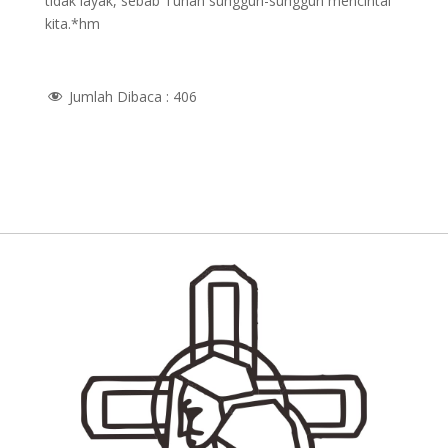
tidak layak, sebab Tuhan sungguh-sungguh mencintai
kita.*hm
Jumlah Dibaca :
406