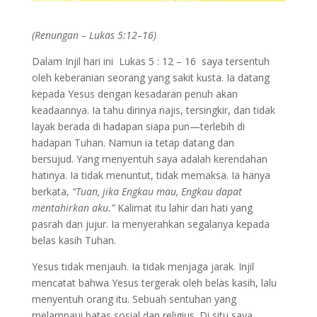
(Renungan – Lukas 5:12–16)
Dalam Injil hari ini Lukas 5 : 12 – 16 saya tersentuh
oleh keberanian seorang yang sakit kusta. Ia datang
kepada Yesus dengan kesadaran penuh akan
keadaannya. Ia tahu dirinya najis, tersingkir, dan tidak
layak berada di hadapan siapa pun—terlebih di
hadapan Tuhan. Namun ia tetap datang dan
bersujud. Yang menyentuh saya adalah kerendahan
hatinya. Ia tidak menuntut, tidak memaksa. Ia hanya
berkata,
“Tuan, jika Engkau mau, Engkau dapat
mentahirkan aku.”
Kalimat itu lahir dari hati yang
pasrah dan jujur. Ia menyerahkan segalanya kepada
belas kasih Tuhan.
Yesus tidak menjauh. Ia tidak menjaga jarak. Injil
mencatat bahwa Yesus tergerak oleh belas kasih, lalu
menyentuh orang itu. Sebuah sentuhan yang
melampaui batas sosial dan religius. Di situ saya