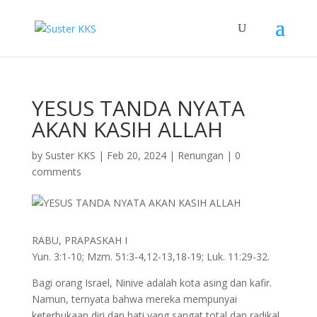
YESUS TANDA NYATA
AKAN KASIH ALLAH
by
Suster KKS
|
Feb 20, 2024
|
Renungan
|
0
comments
RABU, PRAPASKAH I
Yun. 3:1-10; Mzm. 51:3-4,12-13,18-19; Luk. 11:29-32.
Bagi orang Israel, Ninive adalah kota asing dan kafir.
Namun, ternyata bahwa mereka mempunyai
keterbukaan diri dan hati yang sangat total dan radikal