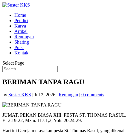
Home
Pendiri
Karya
Artikel
Renungan
Sharing
Puisi
Kontak
Select Page
BERIMAN TANPA RAGU
by
Suster KKS
|
Jul 2, 2026
|
Renungan
|
0 comments
JUMAT, PEKAN BIASA XIII, PESTA ST. THOMAS RASUL,
Ef 2:19-22; Mzm. 117:1,2; Yoh. 20:24-29.
Hari ini Gereja merayakan pesta St. Thomas Rasul, yang dikenal