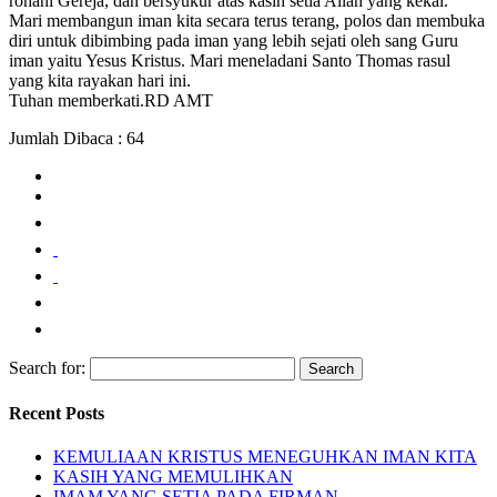
rohani Gereja, dan bersyukur atas kasih setia Allah yang kekal.
Mari membangun iman kita secara terus terang, polos dan membuka
diri untuk dibimbing pada iman yang lebih sejati oleh sang Guru
iman yaitu Yesus Kristus. Mari meneladani Santo Thomas rasul
yang kita rayakan hari ini.
Tuhan memberkati.RD AMT
Jumlah Dibaca :
64
Search for:
Recent Posts
KEMULIAAN KRISTUS MENEGUHKAN IMAN KITA
KASIH YANG MEMULIHKAN
IMAM YANG SETIA PADA FIRMAN