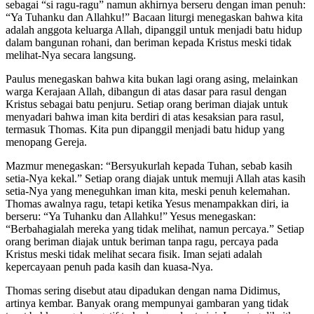
sebagai “si ragu-ragu” namun akhirnya berseru dengan iman penuh:
“Ya Tuhanku dan Allahku!” Bacaan liturgi menegaskan bahwa kita
adalah anggota keluarga Allah, dipanggil untuk menjadi batu hidup
dalam bangunan rohani, dan beriman kepada Kristus meski tidak
melihat-Nya secara langsung.
Paulus menegaskan bahwa kita bukan lagi orang asing, melainkan
warga Kerajaan Allah, dibangun di atas dasar para rasul dengan
Kristus sebagai batu penjuru. Setiap orang beriman diajak untuk
menyadari bahwa iman kita berdiri di atas kesaksian para rasul,
termasuk Thomas. Kita pun dipanggil menjadi batu hidup yang
menopang Gereja.
Mazmur menegaskan: “Bersyukurlah kepada Tuhan, sebab kasih
setia-Nya kekal.” Setiap orang diajak untuk memuji Allah atas kasih
setia-Nya yang meneguhkan iman kita, meski penuh kelemahan.
Thomas awalnya ragu, tetapi ketika Yesus menampakkan diri, ia
berseru: “Ya Tuhanku dan Allahku!” Yesus menegaskan:
“Berbahagialah mereka yang tidak melihat, namun percaya.” Setiap
orang beriman diajak untuk beriman tanpa ragu, percaya pada
Kristus meski tidak melihat secara fisik. Iman sejati adalah
kepercayaan penuh pada kasih dan kuasa-Nya.
Thomas sering disebut atau dipadukan dengan nama Didimus,
artinya kembar. Banyak orang mempunyai gambaran yang tidak