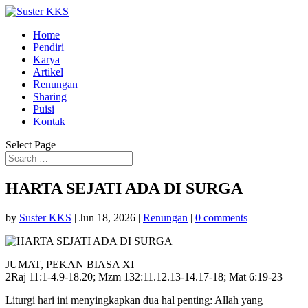
Home
Pendiri
Karya
Artikel
Renungan
Sharing
Puisi
Kontak
Select Page
HARTA SEJATI ADA DI SURGA
by
Suster KKS
|
Jun 18, 2026
|
Renungan
|
0 comments
JUMAT, PEKAN BIASA XI
2Raj 11:1-4.9-18.20; Mzm 132:11.12.13-14.17-18; Mat 6:19-23
Liturgi hari ini menyingkapkan dua hal penting: Allah yang