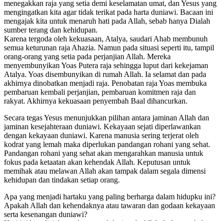
menegakkan raja yang setia demi keselamatan umat, dan Yesus yang
mengingatkan kita agar tidak terikat pada harta duniawi. Bacaan ini
mengajak kita untuk menaruh hati pada Allah, sebab hanya Dialah
sumber terang dan kehidupan.
Karena tergoda oleh kekuasaan, Atalya, saudari Ahab membunuh
semua keturunan raja Ahazia. Namun pada situasi seperti itu, tampil
orang-orang yang setia pada perjanjian Allah. Mereka
menyembunyikan Yoas Putera raja sehingga luput dari kekejaman
Atalya. Yoas disembunyikan di rumah Allah. Ia selamat dan pada
akhirnya dinobatkan menjadi raja. Penobatan raja Yoas membuka
pembaruan kembali perjanjian, pembaruan komitmen raja dan
rakyat. Akhirnya kekuasaan penyembah Baal dihancurkan.
Secara tegas Yesus menunjukkan pilihan antara jaminan Allah dan
jaminan kesejahteraan duniawi. Kekayaan sejati diperlawankan
dengan kekayaan duniawi. Karena manusia sering terjerat oleh
kodrat yang lemah maka diperlukan pandangan rohani yang sehat.
Pandangan rohani yang sehat akan mengarahkan manusia untuk
fokus pada ketaatan akan kehendak Allah. Keputusan untuk
memihak atau melawan Allah akan tampak dalam segala dimensi
kehidupan dan tindakan setiap orang.
Apa yang menjadi hartaku yang paling berharga dalam hidupku ini?
Apakah Allah dan kehendaknya atau tawaran dan godaan kekayaan
serta kesenangan duniawi?