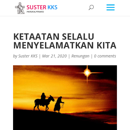
KETAATAN SELALU
MENYELAMATKAN KITA
by
Suster KKS
|
Mar 21, 2020
|
Renungan
|
0 comments