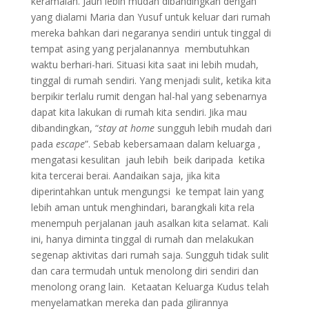
keramaian. Jauh lebih mudah dibandingkan dengan
yang dialami Maria dan Yusuf untuk keluar dari rumah
mereka bahkan dari negaranya sendiri untuk tinggal di
tempat asing yang perjalanannya membutuhkan
waktu berhari-hari. Situasi kita saat ini lebih mudah,
tinggal di rumah sendiri. Yang menjadi sulit, ketika kita
berpikir terlalu rumit dengan hal-hal yang sebenarnya
dapat kita lakukan di rumah kita sendiri. Jika mau
dibandingkan, “
stay at
home
sungguh lebih mudah dari
pada
escape
”. Sebab kebersamaan dalam keluarga ,
mengatasi kesulitan jauh lebih beik daripada ketika
kita tercerai berai. Aandaikan saja, jika kita
diperintahkan untuk mengungsi ke tempat lain yang
lebih aman untuk menghindari, barangkali kita rela
menempuh perjalanan jauh asalkan kita selamat. Kali
ini, hanya diminta tinggal di rumah dan melakukan
segenap aktivitas dari rumah saja. Sungguh tidak sulit
dan cara termudah untuk menolong diri sendiri dan
menolong orang lain. Ketaatan Keluarga Kudus telah
menyelamatkan mereka dan pada gilirannya