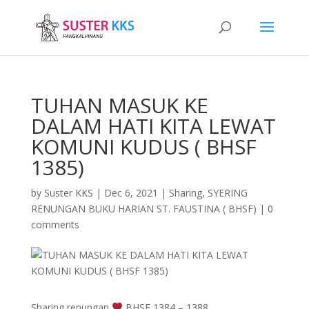
TUHAN MASUK KE
DALAM HATI KITA LEWAT
KOMUNI KUDUS ( BHSF
1385)
by
Suster KKS
|
Dec 6, 2021
|
Sharing
,
SYERING
RENUNGAN BUKU HARIAN ST. FAUSTINA ( BHSF)
|
0
comments
Sharing renungan
BHSF 1384 – 1388