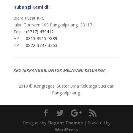
Hubungi Kami di :
Biara Pusat KKS
Jalan Toniwen 100 Pangkalpinang, 33117 .
Telp :
(0717) 439412
HP :
0813-3915-7889
HP :
0822-3737-3263
KKS TERPANGGIL UNTUK MELAYANI KELUARGA
2018 © Kongregasi Suster Dina Keluarga Suci dari
Pangkalpinang.
Designed by
Elegant Themes
| Powered by
WordPress