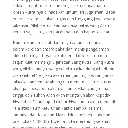
‘tidak sempat melihat dan meyaksikan bagaimana
kiprah Putra-nya di hadapan umum. Ini juga iman. Bapa
Yosef setia melakukan tugas dan tanggung jawab yang
diberikan Allah sendiri sampai pada batas yang Allah
sendiri saja tahu, sampai di mana dan kapan selesai.
Bunda Maria melihat dan meyaksikan semuanya,
dalam kerelaan antara pahit dan manis pengalaman
hidup imannya, tegar kokoh berdiri di kaki salib dan
teguh kuat memangku jenazah Sang Putra. Sang Putra
yang dilahirkannya, yang sebelum dikandung diberitahu
oleh Gabriel “ engkau akan mengandung seorang anak
laki-laki dan hendaklah engkau menamai Dia Yesus.Ia
akan jadi besar dan akan jadi anak Allah yang maha
tinggi, dan Tuhan Allah akan mengaruniakan kepada-
Nya tahta Daud bapa Leluhur-Nya dan Ia akan menjadi
raja atas kaum keturunan Yakub sampai selama-
lamanya dan Kerajaan-Nya tidak akan berkesudahan. (
bdk Lukas 1: 32-33). Bolehlah kita merenung sejenak
dari perspektif manusiawi kita posisi Bunda Maria